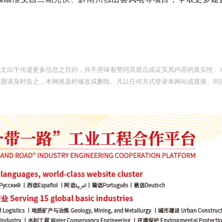
此文出于传递更多信息之目的，并不意味着赞同其观点或证实其内容的真实性。
问题请及时告之，本网将及时修改或删除。凡以任何方式登录本网站或直接、间