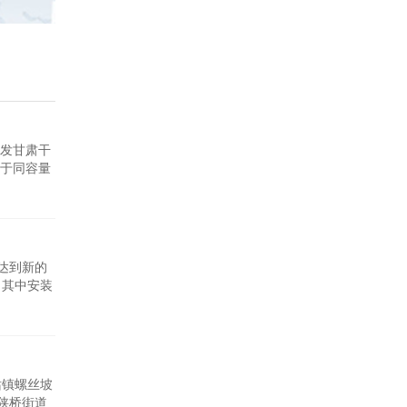
发甘肃干
于同容量
频率提供
这一不稳
达到新的
，其中安装
年平均上
好的社会效
站镇螺丝坡
陕桥街道