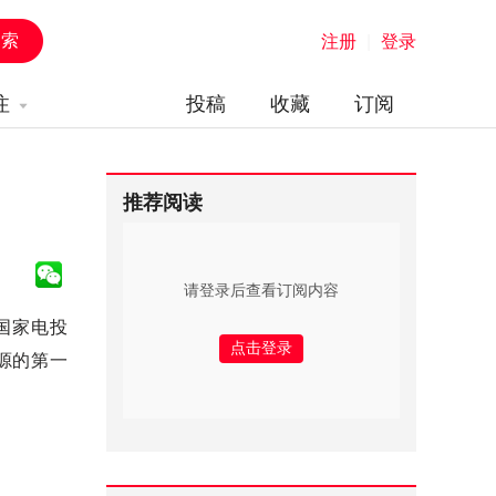
注册
|
登录
注
投稿
收藏
订阅
推荐阅读
请登录后查看订阅内容
国家电投
源的第一