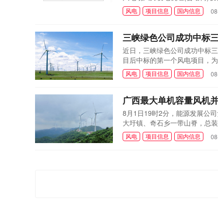
打岩山风电场，中标价格为162
风电
项目信息
国内信息
08
格为166,685,000元。三
威宁县陕桥街...
三峡绿色公司成功中标三
近日，三峡绿色公司成功中标三
目后中标的第一个风电项目，为
工总承包模式，项目位于广东省
风电
项目信息
国内信息
08
新丰县县城东南侧约20公里处，计
网发电目标。...
广西最大单机容量风机
8月1日19时2分，能源发展
大圩镇、奇石乡一带山脊，总装机容
目前广西陆上风电项目最大单机
风电
项目信息
国内信息
08
于攻坚克难，开工前加快各项手
响，协调各参建单位密...