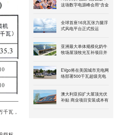
这场数字电源峰会用“含金
量”给出答案
全球首座16兆瓦张力腿浮
式风电平台正式投运
亚洲最大单体规模化奶牛
牧场屋顶牧光互补项目并
网发电
EVgo将在美国城市充电网
络部署500千瓦超级充电
桩
澳大利亚拟扩大屋顶光伏
补贴 商业项目安装成本有
望降两成
万千瓦，
设指标，