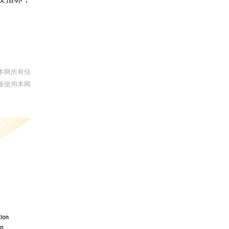
本网所有信
接使用本网