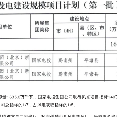
1635.3万千瓦，国家电投集团公司取得风光项目指标140
总指标的1/7，占风电获取指标的1/5。
续瞄准文昌二期光伏、黔南州独山县风电等项目，争取更多建