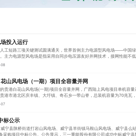
电场投入运行
人工短路三项关键测试圆满通关，世界首例主力电源型风电场——中国绿
。主力电源型风电场是指采用自同步电压源友好并网技术，接网性能不低
压、自主与电网同步、自主响应电网电压和频率变化，对电网暂态电压和
-08
黑启动等能力的风电场。风光等新能源发电具有间歇性和波动性的特点，
白花山风电场（一期）项目全容量并网
的贵港白花山风电场(一期)项目全容量并网，广西陆上风电项目单机容量
贵港市港北区庆丰镇、大圩镇、奇石乡一带山脊，总装机容量为70兆瓦
15兆瓦机型为目前广西陆上风电项目最大单机容量机型。项目全容量并网后，
-07
，每年可节约标煤4.45万吨，减排二氧化碳10.94万吨，为当地带来了良
目中标公示
布威宁县陕桥街道打岩山风电场、威宁县羊街镇马鞍山风电场、威宁县么
设备采购项目中标公告。公告显示，三一重能股份有限公司成功中标威宁县