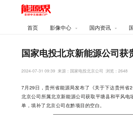
首页
影像中心
国内资讯
国家电投北京新能源公司获贵
2024-07-31 09:39 来源：国家电投北京公司 浏览：
2648
7月29日，贵州省能源局发布了《关于下达贵州省2
北京公司所属北京新能源公司获取平塘县和平风电
单，填补了北京公司在黔项目的空白。