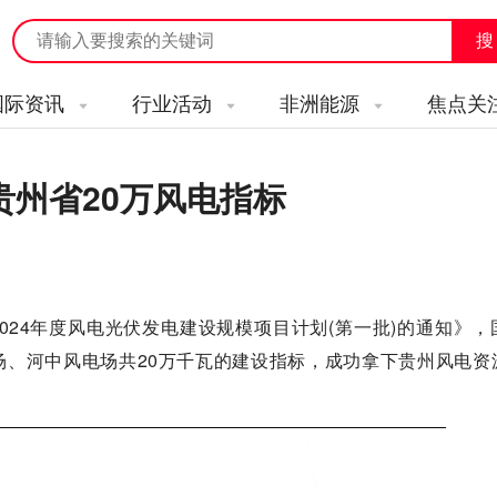
国际资讯
行业活动
非洲能源
焦点关
州省20万风电指标
024年度风电光伏发电建设规模项目计划(第一批)的通知》，
场、河中风电场共20万千瓦的建设指标，成功拿下贵州风电资