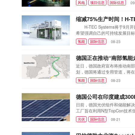
渡件。为实现最高水平的降噪以保
风电
项目信息
国际信息
09
10000。首根单桩基础于今年5月
缩减75%生产时间！H-
H-TEC Systems将于9
希望强调自己的可持续发展目标
护做出贡献。 9月，H-TE
氢能
国际信息
08-23
5GW。这家德国公司表示：通过
电池组将在H-TEC位于奥格斯堡
德国正在推动“南部氢能
近日，德国政府宣布将推动南部
划，德国将通过专用管道，将在
足当地对氢能日益增长的需求。
氢能
国际信息
08-23
及生产设施的建设步伐。近年来
能技术领先国家，助力实现...
德国公司在印度建成30
日前，德国光伏组件和储能解决方案
工厂旨在利用N型TopCon技术
Tiruvallur郊区，地理
光伏
国际信息
08-21
计划在短期内将产能提高一倍。
方案的能力而持续付出的努...