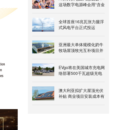
这场数字电源峰会用“含金
量”给出答案
全球首座16兆瓦张力腿浮
式风电平台正式投运
亚洲最大单体规模化奶牛
牧场屋顶牧光互补项目并
网发电
EVgo将在美国城市充电网
络部署500千瓦超级充电
桩
澳大利亚拟扩大屋顶光伏
补贴 商业项目安装成本有
望降两成