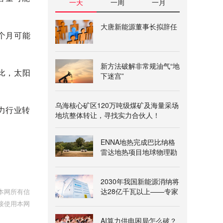
一天
一周
一月
大唐新能源董事长拟辞任
几个月可能
新方法破解非常规油气“地
相比，太阳
下迷宫”
乌海核心矿区120万吨级煤矿及海量采场
电力行业转
地坑整体转让，寻找实力合伙人！
ENNA地热完成巴比纳格
雷达地热项目地球物理勘
查
2030年我国新能源消纳将
达28亿千瓦以上——专家
本网所有信
解读《新型电力系统建
接使用本网
设“十五五”规划》
AI算力供电困局怎么破？