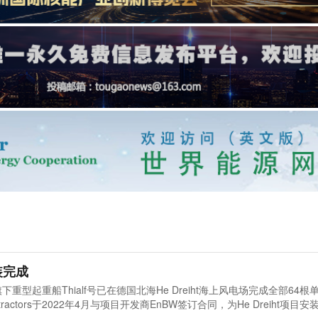
装完成
actors旗下重型起重船Thialf号已在德国北海He Dreiht海上风电场完成全部64
Contractors于2022年4月与项目开发商EnBW签订合同，为He Dreiht项目