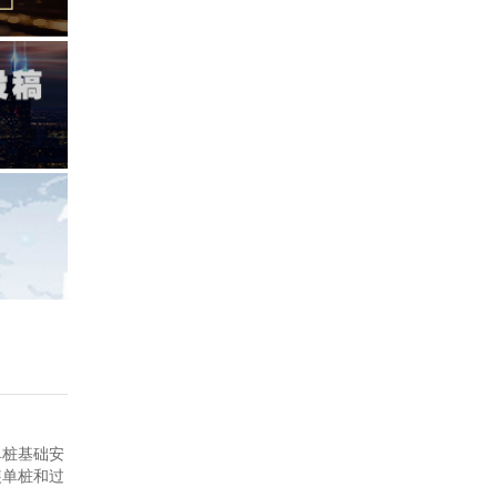
根单桩基础安
安装单桩和过