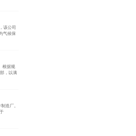
MS-
d
识，该公司
为气候保
超过
完成，这些
。根据规
部，以满
施、进口
0年成为氢
组件制造厂。
位于
投运，公司
阳能解决