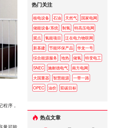
热门关注
核电设备
石油
天然气
国家电网
储能设备/系统
制氢
特高压电网
观点
氢能项目
泛在电力物联网
新基建
节能环保产品
华龙一号
综合能源服务
地热
储氢
特变电工
SNEC
施耐德电气
南方电网
大国重器
智慧能源
一带一路
OPEC
油价
双碳目标
记程序，
热点文章
机容量可能