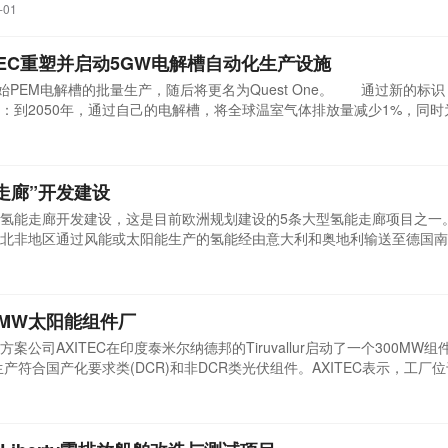
护水下生物，该公司使用了专门为该项目设计的IHC IQIP双壁降噪系统N
-01
安装完毕。每根单桩直径为9.2米，长达70米，重约1350吨，由Steelwin
TEC重塑并启动5GW电解槽自动化生产设施
月开始PEM电解槽的批量生产，随后将更名为Quest One。 通过新的标
：到2050年，通过自己的电解槽，将全球温室气体排放量减少1%，同时
C将在德国汉堡开设新的生产基地，该工厂满负荷时的潜在电解槽年产能将
Gigahub的生产自动化，可以节省高达75%的生产时间。 一旦开发
的工厂使用...
走廊”开发建设
氢能走廊开发建设，这是目前欧洲规划建设的5条大型氢能走廊项目之一
北非地区通过风能或太阳能生产的氢能经由意大利和奥地利输送至德国南
今年6月，德国政府还正式通过《氢能加速法案》，旨在加快氢能基础设
，德国政府持续加大氢能产业支持力度，丰富产业应用场景，以期到203
0MW太阳能组件厂
公司AXITEC在印度泰米尔纳德邦的Tiruvallur启动了一个300MW
生产符合国产化要求类(DCR)和非DCR类光伏组件。AXITEC表示，工厂
位置优越，有助于高效生产并能加强对供应链的控制，确保及时交付产品。工厂已
此次扩建是AXITEC为满足日益增长的市场需求、提升快速提供高质量太