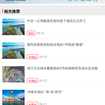
相关推荐
中交一公局集团在智利首个项目正式开工
08-23
智利
国内首座双排机组水电站1号机组"焕新"
08-23
水电站
浙江天台抽水蓄能电站2号机组蜗壳完成水压试验
08-23
水电站
18座水电站 “珠”连“碧河”
08-21
水电站