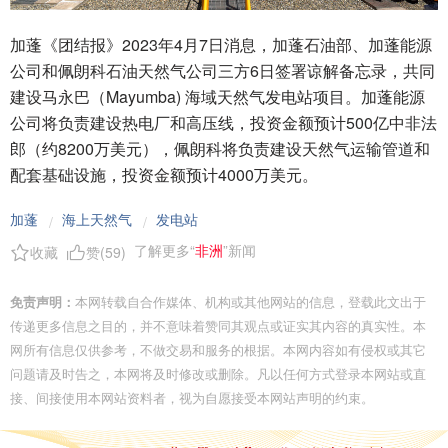
加蓬《团结报》2023年4月7日消息，加蓬石油部、加蓬能源
公司和佩朗科石油天然气公司三方6日签署谅解备忘录，共同
建设马永巴（Mayumba) 海域天然气发电站项目。加蓬能源
公司将负责建设热电厂和高压线，投资金额预计500亿中非法
郎（约8200万美元），佩朗科将负责建设天然气运输管道和
配套基础设施，投资金额预计4000万美元。
加蓬
海上天然气
发电站
/
/
了解更多“
非洲
”新闻
收藏
赞(
59
)
免责声明：
本网转载自合作媒体、机构或其他网站的信息，登载此文出于
传递更多信息之目的，并不意味着赞同其观点或证实其内容的真实性。本
网所有信息仅供参考，不做交易和服务的根据。本网内容如有侵权或其它
问题请及时告之，本网将及时修改或删除。凡以任何方式登录本网站或直
接、间接使用本网站资料者，视为自愿接受本网站声明的约束。