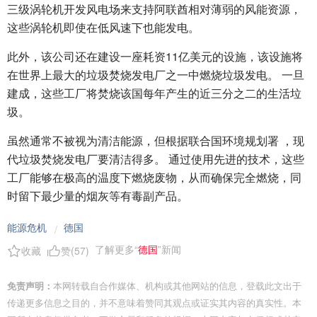
三级涡轮机开发风电场来支持阿联酋相对薄弱的风能资源，
这些涡轮机即使在低风速下也能发电。
此外，该公司还在建设一座耗资11亿美元的设施，该设施将
在世界上最大的垃圾焚烧发电厂之一中燃烧垃圾发电。 一旦
建成，这些工厂将焚烧该国每年产生的近三分之二的生活垃
圾。
虽然通常不被视为清洁能源，但根据联合国环境规划署 ，现
代垃圾焚烧发电厂要清洁得多。 通过使用先进的技术，这些
工厂能够在极高的温度下燃烧废物，从而确保完全燃烧，同
时留下最少量的烟灰等有毒副产品。
能源危机
德国
/
了解更多“
德国
”新闻
收藏
赞(
57
)
免责声明：
本网转载自合作媒体、机构或其他网站的信息，登载此文出于
传递更多信息之目的，并不意味着赞同其观点或证实其内容的真实性。本