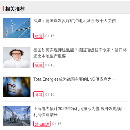
相关推荐
法媒：德国爆发反煤矿扩建大游行 数十人受伤
01-16
德国
德国如何实现押注氢能？德国顶级智库专家：进口将
远比本地生产重要
01-16
德国
TotalEnergies成为德国主要的LNG供应商之一
01-16
德国
上海电力预计2022年净利润扭亏为盈 境外发电项目
利润快速增长
01-16
清洁能源