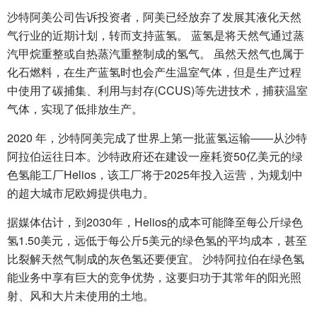
沙特阿美公司告诉投资者，阿美已经放弃了发展其液化天然
气行业的近期计划，转而支持蓝氢。 蓝氢是将天然气通过蒸
汽甲烷重整或自热蒸汽重整制成的氢气。 虽然天然气也属于
化石燃料，在生产蓝氢时也会产生温室气体，但是生产过程
中使用了碳捕集、利用与封存(CCUS)等先进技术，捕获温室
气体，实现了低排放生产。
2020 年，沙特阿美完成了世界上第一批蓝氢运输——从沙特
阿拉伯运往日本。沙特政府还在建设一座耗资50亿美元的绿
色氢能工厂Helios，该工厂将于2025年投入运营，为规划中
的超大城市尼欧姆提供电力。
据媒体估计，到2030年，Helios的成本可能降至每公斤绿色
氢1.50美元，远低于每公斤5美元的绿色氢的平均成本，甚至
比裂解天然气制成的灰色氢还要便宜。 沙特阿拉伯在绿色氢
能业务中享有巨大的竞争优势，这要归功于其常年的阳光照
射、风和大片未使用的土地。