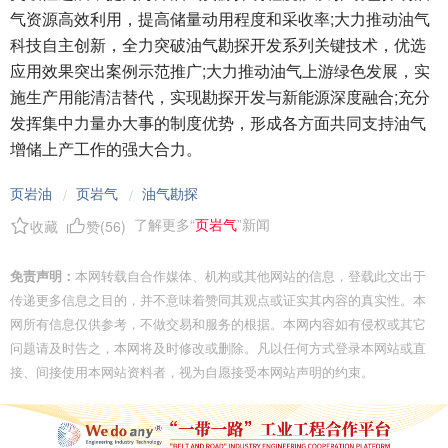
气资源高效利用，提高储量动用程度和采收率;大力推动油气
科技自主创新，全力突破油气勘探开发系列关键技术，优选
应用效果突出案例示范推广;大力推动油气上游绿色发展，实
施生产用能清洁替代，实现勘探开发与新能源深度融合;充分
发挥集中力量办大事的制度优势，形成各方面共同支持油气
增储上产工作的强大合力。
页岩油
页岩气
油气勘探
/
/
了解更多“
页岩气
”新闻
收藏
赞(
56
)
免责声明：
本网转载自合作媒体、机构或其他网站的信息，登载此文出于
传递更多信息之目的，并不意味着赞同其观点或证实其内容的真实性。本
网所有信息仅供参考，不做交易和服务的根据。本网内容如有侵权或其它
问题请及时告之，本网将及时修改或删除。凡以任何方式登录本网站或直
接、间接使用本网站资料者，视为自愿接受本网站声明的约束。