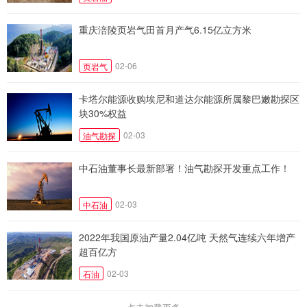
重庆涪陵页岩气田首月产气6.15亿立方米
02-06
页岩气
卡塔尔能源收购埃尼和道达尔能源所属黎巴嫩勘探区
块30%权益
02-03
油气勘探
中石油董事长最新部署！油气勘探开发重点工作！
02-03
中石油
2022年我国原油产量2.04亿吨 天然气连续六年增产
超百亿方
02-03
石油