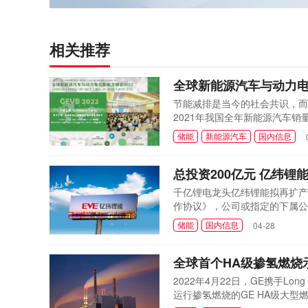
相关推荐
全球新能源汽车与动力电
节能减排是当今的社会共识，而
2021年我国全年新能源汽车销量
辆，占汽车总销量的20%左右
储能
新能源汽车
国内信息
总投资200亿元 亿纬
千亿锂电龙头亿纬锂能拟再扩产
作协议》，公司或指定的下属公
200亿元。
储能
国内信息
04-28
全球首个HA级掺氢燃烧
2022年4月22日，GE携手L
运行掺氢燃烧的GE HA级大