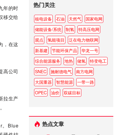
热门关注
近九年的时
权移交给
核电设备
石油
天然气
国家电网
储能设备/系统
制氢
特高压电网
观点
氢能项目
泛在电力物联网
为，在这
新基建
节能环保产品
华龙一号
综合能源服务
地热
储氢
特变电工
提高公司
SNEC
施耐德电气
南方电网
大国重器
智慧能源
一带一路
OPEC
油价
双碳目标
斯拉生产
池。
热点文章
。Blue
器等硬件结