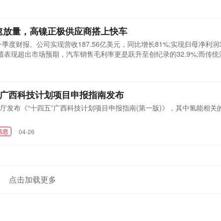
加速放量，高镍正极供应商搭上快车
季度财报。公司实现营收187.56亿美元，同比增长81%;实现归母净利润3
绩表现超出市场预期，汽车销售毛利率更是跃升至创纪录的32.9%;而传
徘徊在15-20%。
五”广西科技计划项目申报指南发布
厅发布《“十四五”广西科技计划项目申报指南(第一版)》，其中氢能相关
信息
04-26