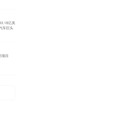
3.18亿美
统汽车巨头
的项目