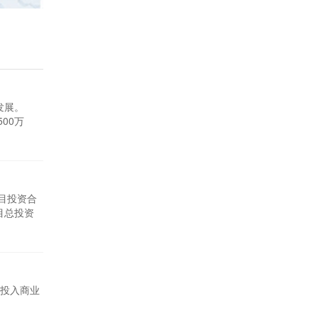
发展。
00万
目投资合
目总投资
台投入商业
。