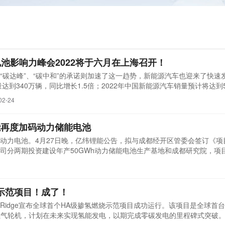
池影响力峰会2022将于六月在上海召开！
“碳达峰”、“碳中和”的承诺则加速了这一趋势，新能源汽车也迎来了快速
达到340万辆，同比增长1.5倍；2022年中国新能源汽车销量预计将达到5
，我国新能源汽车市场已进入爆发式增长阶段。
02-24
锂能再度加码动力储能电池
动力电池。4月27日晚，亿纬锂能公告，拟与成都经开区管委会签订《项
司分两期投资建设年产50GWh动力储能电池生产基地和成都研究院，项
示范项目！成了！
ong Ridge宣布全球首个HA级掺氢燃烧示范项目成功运行。该项目是全球首
型燃气轮机，计划在未来实现氢能发电，以期完成零碳发电的里程碑式突破