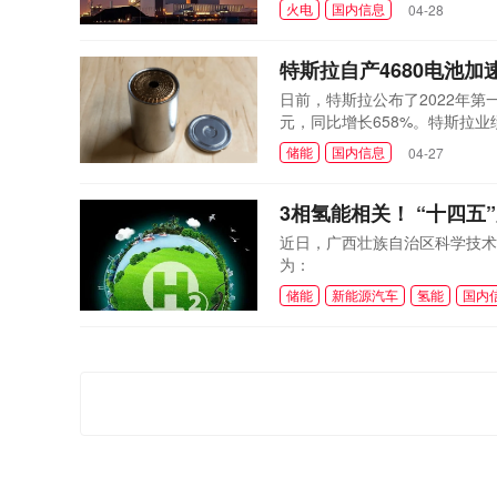
火电
国内信息
04-28
特斯拉自产4680电池
日前，特斯拉公布了2022年第一
元，同比增长658%。特斯拉业
大众、戴姆勒、福特等毛利率常年
储能
国内信息
04-27
3相氢能相关！ “十四
近日，广西壮族自治区科学技术
为：
储能
新能源汽车
氢能
国内