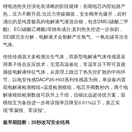
锂电池热失控演化有清晰的阶段规律：初期电芯内部短路产
热，压力不断升高;当压力突破阈值，安全阀率先爆开，此时
涌出的是纯度极高的电解液气液混合物，包含DMC(碳酸二甲
酯)、EC(碳酸乙烯酯)等独有成分;直到热失控进一步加剧，
SEI膜完全分解，电解液才会裂解产生氢气、一氧化碳等次生
气体。
传统传感器大多检测次生气体，而新型电解液气体传感器采
用离子络合反应技术，无需高温催化，常温常压下即可直接
捕捉电解液特征气体，从原理上跳过了热失控扩散的中间环
节。以电安传感DACP25-H03系列传感器为例，单设备内置
双电解液检测模组+温度检测模组，电芯开阀数秒内，两个电
解液模组检测数值可跃升上千倍，信噪比远超传统方案，双
模组互为备份进一步将误报率压降至0.01%以下，真正实
现“零漏报、零误报”。
极早期阻断：20秒改写安全结局