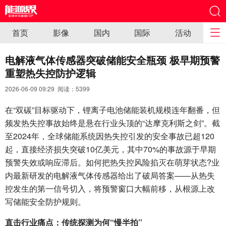
首页
影像
国内
国际
活动
电解液气体传感器突破储能安全瓶颈 极早期预警
重塑热失控防护逻辑
2026-06-09 09:29 阅读：
5399
在“双碳”目标驱动下，锂离子电池储能装机规模连年翻番，但
频发热失控事故始终是悬在行业头顶的“达摩克利斯之剑”。截
至2024年，全球储能系统因热失控引发的安全事故已超120
起，直接经济损失突破10亿美元，其中70%的事故源于早期
预警失效或响应滞后。如何把热失控风险掐灭在萌芽状态?业
内最新研发的电解液气体传感器给出了破局答案——从热失
控发生的第一信号切入，将预警窗口大幅前移，从根源上改
写储能安全防护规则。
直击行业痛点：传统探测为何“慢半拍”