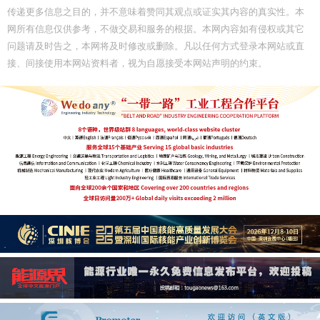
传递更多信息之目的，并不意味着赞同其观点或证实其内容的真实性。本
网所有信息仅供参考，不做交易和服务的根据。本网内容如有侵权或其它
问题请及时告之，本网将及时修改或删除。凡以任何方式登录本网站或直
接、间接使用本网站资料者，视为自愿接受本网站声明的约束。