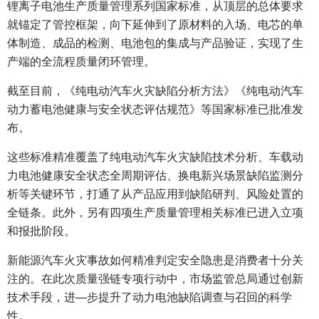
锂离子电池生产质量管理系列国家标准，从顶层的总体要求
就锚定了管控框架，向下延伸到了原材料的入场、电芯的单
体制造、成品的检测、电池包的集成与产品验证，实现了生
产端的全流程质量闭环管理。
截至目前，《纯电动汽车火灾缺陷分析方法》《纯电动汽车
动力蓄电池健康与安全状态评估规范》等国家标准已批准发
布。
这些标准精准覆盖了纯电动汽车火灾缺陷技术分析、车载动
力电池健康安全状态全周期评估、换电新兴场景缺陷监测分
析等关键环节，打通了从产品应用到缺陷研判、风险处置的
全链条。此外，另有四项生产质量管理相关标准已进入立项
和报批阶段。
新能源汽车火灾事故如何精准判定安全隐患是消费者十分关
注的。在此次质量强链专项行动中，市场监管总局通过创新
技术手段，进—步提升了动力电池缺陷调查与召回的科学
性。