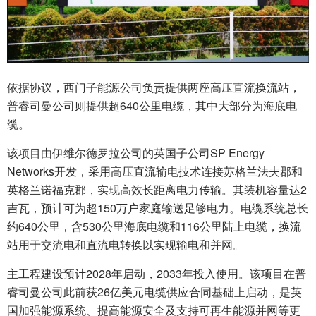
依据协议，西门子能源公司负责提供两座高压直流换流站，
普睿司曼公司则提供超640公里电缆，其中大部分为海底电
缆。
该项目由伊维尔德罗拉公司的英国子公司SP Energy
Networks开发，采用高压直流输电技术连接苏格兰法夫郡和
英格兰诺福克郡，实现高效长距离电力传输。其装机容量达2
吉瓦，预计可为超150万户家庭输送足够电力。电缆系统总长
约640公里，含530公里海底电缆和116公里陆上电缆，换流
站用于交流电和直流电转换以实现输电和并网。
主工程建设预计2028年启动，2033年投入使用。该项目在普
睿司曼公司此前获26亿美元电缆供应合同基础上启动，是英
国加强能源系统、提高能源安全及支持可再生能源并网等更