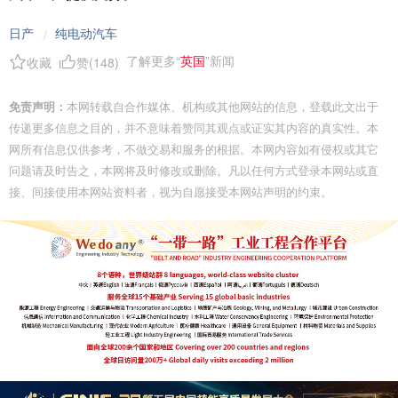
日产
纯电动汽车
/
了解更多“
英国
”新闻
收藏
赞(
148
)
免责声明：
本网转载自合作媒体、机构或其他网站的信息，登载此文出于
传递更多信息之目的，并不意味着赞同其观点或证实其内容的真实性。本
网所有信息仅供参考，不做交易和服务的根据。本网内容如有侵权或其它
问题请及时告之，本网将及时修改或删除。凡以任何方式登录本网站或直
接、间接使用本网站资料者，视为自愿接受本网站声明的约束。