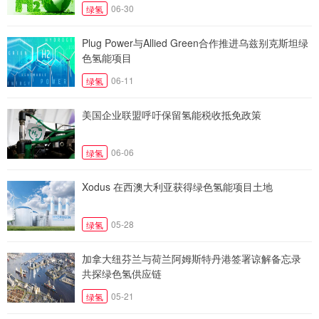
06-30
绿氢
Plug Power与Allied Green合作推进乌兹别克斯坦绿
色氢能项目
06-11
绿氢
美国企业联盟呼吁保留氢能税收抵免政策
06-06
绿氢
Xodus 在西澳大利亚获得绿色氢能项目土地
05-28
绿氢
加拿大纽芬兰与荷兰阿姆斯特丹港签署谅解备忘录
共探绿色氢供应链
05-21
绿氢