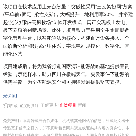
该项目在技术应用上亮点纷呈：突破性采用“三支架协同”方案
(平单轴+固定+柔性支架)，大幅提升土地利用率30%，并搭建
起“光伏矩阵+高原牧场”立体开发模式，真正实现板上发电、
板下养殖的创新场景。此外，项目致力于采用全生命周期数
字化管理平台，以智能算法为核心，构建百万设备接入、全
面诊断分析和数据处理体系，实现电站规模化、数字化、智
能化运营。
项目建成后，将为我省打造国家清洁能源战略基地提供宝贵
经验与示范样本，助力四川在极端天气、突发事件下能源的
供需平衡，为全省能源安全和可持续发展提供坚实支撑。
光伏项目
了解更多“
光伏项目
”新闻
收藏
赞(
91
)
免责声明：
本网转载自合作媒体、机构或其他网站的信息，登载此文出于
传递更多信息之目的，并不意味着赞同其观点或证实其内容的真实性。本
网所有信息仅供参考，不做交易和服务的根据。本网内容如有侵权或其它