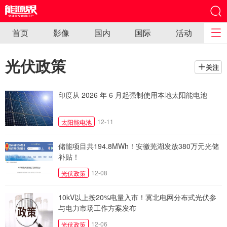
首页
影像
国内
国际
活动
光伏政策
关注
印度从 2026 年 6 月起强制使用本地太阳能电池
12-11
太阳能电池
储能项目共194.8MWh！安徽芜湖发放380万元光储
补贴！
12-08
光伏政策
10kV以上按20%电量入市！冀北电网分布式光伏参
与电力市场工作方案发布
12-06
光伏政策