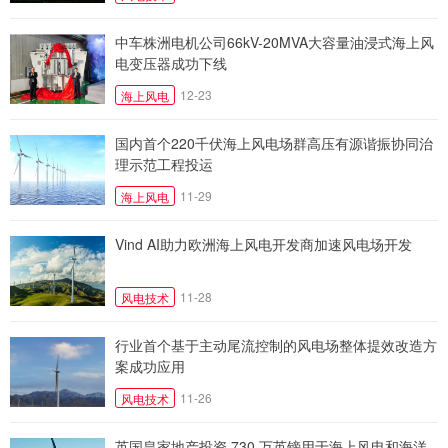
中车株洲电机公司66kV-20MVA大容量油浸式海上风
电变压器成功下线
12-23
海上风电
国内首个220千伏海上风电场群高压有源谐振协同治
理示范工程投运
11-29
海上风电
Vind AI助力欧洲海上风电开发商加速风电场开发
11-28
风电技术
行业首个基于主动尾流控制的风电场整体提效改造方
案成功应用
11-26
风电技术
英国皇家地产投资 730 万英镑用于海上风电和海洋