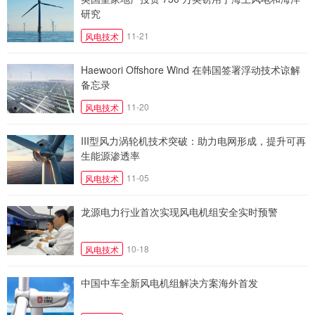
研究
11-21
风电技术
Haewoori Offshore Wind 在韩国签署浮动技术谅解
备忘录
11-20
风电技术
III型风力涡轮机技术突破：助力电网形成，提升可再
生能源渗透率
11-05
风电技术
龙源电力行业首次实现风电机组安全实时预警
10-18
风电技术
中国中车全新风电机组解决方案海外首发