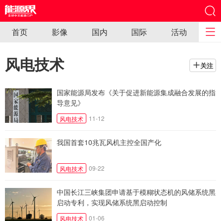
首页
影像
国内
国际
活动
风电技术
关注
国家能源局发布《关于促进新能源集成融合发展的指
导意见》
11-12
风电技术
我国首套10兆瓦风机主控全国产化
09-22
风电技术
中国长江三峡集团申请基于模糊状态机的风储系统黑
启动专利，实现风储系统黑启动控制
01-06
风电技术