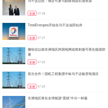
乌干达总统：俄企可参与勘探我国石油资源
07-28
非洲
TotalEnergies开始在乌干达油田钻井
07-27
非洲
撒哈拉以南非洲地区跨国电网或将刺激可再生能源部
署
07-25
非洲
首次合作！国机工程集团中标乌干达输变电项目
07-20
非洲
非洲地区将在全球能源“蛋糕”中分一杯羹