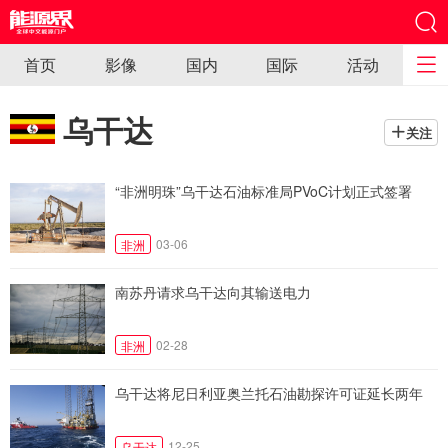
首页
影像
国内
国际
活动
乌干达
关注
“非洲明珠”乌干达石油标准局PVoC计划正式签署
03-06
非洲
南苏丹请求乌干达向其输送电力
02-28
非洲
乌干达将尼日利亚奥兰托石油勘探许可证延长两年
12-25
乌干达