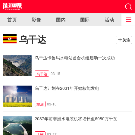
首页
影像
国内
国际
活动
乌干达
关注
乌干达卡鲁玛水电站首台机组启动一次成功
03-15
乌干达
乌干达计划在2031年开始核能发电
03-10
非洲
2037年前非洲水电装机将增长至6080万千瓦
02-27
非洲