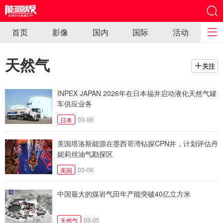
首页
影像
国内
国际
活动
天然气
关注
INPEX JAPAN 2026年在日本福井启动液化天然气罐
车供应业务
03-06
日本
美国塔洛斯能源在墨西哥湾钻探CPN井，计划评估丹
妮莉丝油气勘探区
03-06
美国
中国最大的煤岩气田年产能突破40亿立方米
03-05
天然气