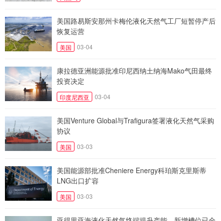
美国路易斯安那州卡梅伦液化天然气工厂短暂停产后
恢复运营
03-04
美国
康拉德亚洲能源批准印尼西纳土纳海Mako气田最终
投资决定
03-04
印度尼西亚
美国Venture Global与Trafigura签署液化天然气采购
协议
03-03
美国
美国能源部批准Cheniere Energy科珀斯克里斯蒂
LNG出口扩容
03-03
美国
亚得里亚海液化天然气终端提升产能，新增槽位已全