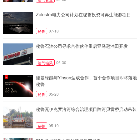
Zelestra电力公司计划在秘鲁投资可再生能源项目
07-18
秘鲁
秘鲁石油公司寻求合作伙伴重启亚马逊油田开发
06-30
油气钻采
隆基绿能与Yinson达成合作，首个合作项目即将落地
秘鲁
05-20
秘鲁
秘鲁瓦伊克罗洛河综合治理项目跨河贝雷桥启动吊装
05-19
秘鲁