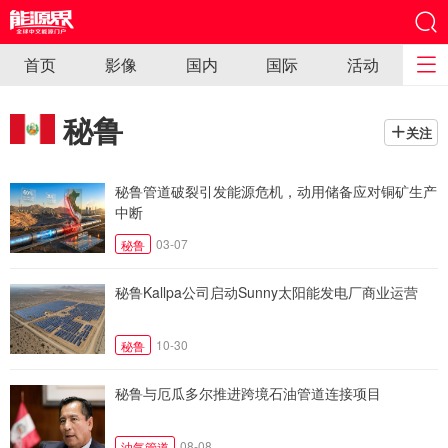
首页
影像
国内
国际
活动
秘鲁
关注
秘鲁管道破裂引发能源危机，动用储备应对铜矿生产
中断
03-07
秘鲁
秘鲁Kallpa公司启动Sunny太阳能发电厂商业运营
10-30
秘鲁
秘鲁与厄瓜多尔推进跨境石油管道连接项目
08-08
油气管道