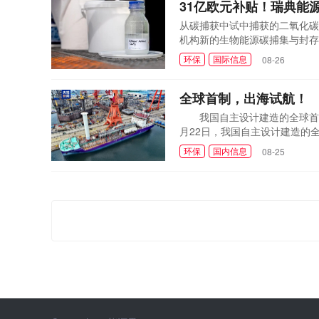
31亿欧元补贴！瑞典能源
从碳捕获中试中捕获的二氧化碳浆液
机构新的生物能源碳捕集与封存支
典克朗(约合31亿欧元)。 
环保
国际信息
08-26
的生物能源(BECCS或bio
展。这意味着对...
全球首制，出海试航！
我国自主设计建造的全球首制
月22日，我国自主设计建造的
船的护航下，从大连海工码头首
环保
国内信息
08-25
材料制造的全压式C型液货罐，
国船舶大连造船自主...