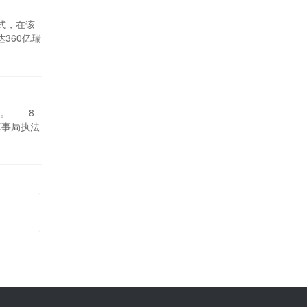
方式，在该
360亿瑞
获和储存
和技术发
航。 8
海事局执法
有两个特殊
，它由中