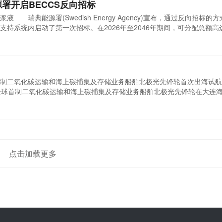
署开启BECCS反向招标
 瑞典能源署(Swedish Energy Agency)宣布，通过反向招标的
持系统内启动了第一次招标。在2026年至2046年期间，可分配总额高达
这项支持针对的是在瑞典拥有设施的行为体，这些行为体可以通过具有碳捕
CCS)为二氧化碳的负排放做出贡献。 这有利于瑞典的气候目标，支持转型
二氧化碳运输和海上碳捕集及存储业务船舶北极光先锋轮首次出海试
全球首制二氧化碳运输和海上碳捕集及存储业务船舶北极光先锋轮在大连
次出海试航。 该船总长约130米，型宽21.2米，结构吃水8米，配置
可耐-35℃低温，运输液态二氧化碳总量达7500立方米。作为全球首制船