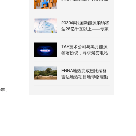
2030年我国新能源消纳将
达28亿千瓦以上——专家
解读《新型电力系统建
设“十五五”规划》
TAE技术公司与黑月能源
签署协议，寻求聚变电站
氦-3燃料供应
ENNA地热完成巴比纳格
雷达地热项目地球物理勘
查
年。