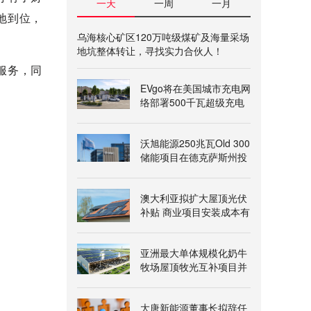
一天
一周
一月
快地到位，
乌海核心矿区120万吨级煤矿及海量采场
地坑整体转让，寻找实力合伙人！
服务，同
EVgo将在美国城市充电网
络部署500千瓦超级充电
桩
沃旭能源250兆瓦Old 300
储能项目在德克萨斯州投
运
澳大利亚拟扩大屋顶光伏
补贴 商业项目安装成本有
望降两成
亚洲最大单体规模化奶牛
牧场屋顶牧光互补项目并
网发电
大唐新能源董事长拟辞任