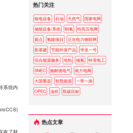
热门关注
核电设备
石油
天然气
国家电网
储能设备/系统
制氢
特高压电网
观点
氢能项目
泛在电力物联网
新基建
节能环保产品
华龙一号
综合能源服务
地热
储氢
特变电工
SNEC
施耐德电气
南方电网
大国重器
智慧能源
一带一路
支持系统内
OPEC
油价
双碳目标
CCS)
热点文章
存有了财