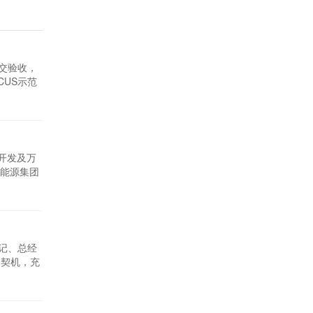
中交验收，
CUS示范
打造的绿
极落实国
开发及万
能源集团
合开展攻
真空再生
书记、总经
为契机，充
点，全面
出积极贡