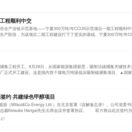
期工程顺利中交
存全产业链示范基地——宁夏300万吨/年CCUS示范项目一期工程顺利
生产阶段，为该项目二期工程建设打下了坚实的基础。宁夏300万吨/年C
、市场化运作模式建设，地方政府牵手两家行业龙头央企，强强联合共同
现现代煤化工和大型油气田开采间的绿色减碳合作，也是宁夏煤业公司积
捕集工程开工。8月29日，从国家能源集团获悉，吸附法碳捕集关键技术
厂正式开工建设。这是国内首个煤电万吨级低压吸附碳捕集项目。▲国家
该项目由国家能源集团浙江公司宁海电厂、低碳院、科环集团龙源环保联
超超临界机组，采用低碳院自主研发的高容量碳基物理吸附材料和低压吸附-
签约 共建绿色甲醇项目
（Mitsui&Co.Energy Ltd.）在北京签署《谅解备忘录》。公司党委
裁Keisuke Harigai先生出席会议并签署协议。 双方将以此次签约
展燃料油业务合作。 特别是以生物燃料油、绿色甲醇产业链业务为切入
-27
用，构建稳定的船用绿色甲醇资源供应渠道。努力为推动绿色航运发展做