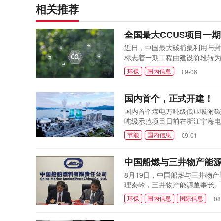
相关推荐
全国最大CCUS项目一
近日，中国最大碳捕集利用与封
标志着一期工程由建设阶段转为
项目是按照政府引导、企业主导
环保
国内信息
09-06
色低碳示范项目，在全球首次实
家双碳目标、实现产...
国内首个，正式开建！
国内首个煤电万吨级低压吸附碳
吨级示范项目日前在浙江宁海电
浙江公司宁海电厂。受访者供图
节能
国内信息
09-01
关，依托宁海电厂1000兆瓦
低能耗吸附...
中国船燃与三井物产能源
8月19日，中国船燃与三井物产能源
理秦岭，三井物产能源董事长、总
分发挥各自市场及资源优势开
环保
国内信息
国际信息
08
深化绿色船舶燃料市场的推广使
献。 三井...