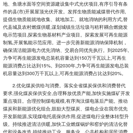
地、鱼塘水面等空间资源建设集中式光伏项目,有序引导有条
件的县(市)开展屋顶光伏开发。发挥生物质能减煤替代作用,
提倡生物质能就地收集、就地加工、就地消纳的利用方式,替
代县城及农村燃煤供暖,谋划城镇生活垃圾与秸秆耦合燃烧发
电示范项目,探索生物基材料产业项目。探索发展可再生能源
制氢,开展氢能示范应用。进一步完善新能源消纳保障机制，
确保清洁能源电力优先消纳、交易合同优先执行。到2025年,
力争可再生能源发电总装机容量达到150万千瓦以上,可再生
能源消费占比达到15%。到2030年,力争可再生能源发电总装
机容量达到300万千瓦以上,可再生能源消费占比达到20%。
2.优化煤炭供给与消费。落实全省煤炭保供和消费替代
要求,强化煤炭保供安全,合理释放优质产能,加快实施煤矿开发
重点项目。合理控制煤电规模,有序淘汰煤电落后产能。推动
煤炭和新能源优化组合,鼓励大型煤炭、煤电企业在我市优先
开发新能源,实现煤电托底保供作用,促进煤电行业整体转型升
级。持续推进清洁供暖,加快工业燃煤锅炉和窑炉的清洁化替
代和设备改造,持续推动工业、服务业、公共机构和居民消费