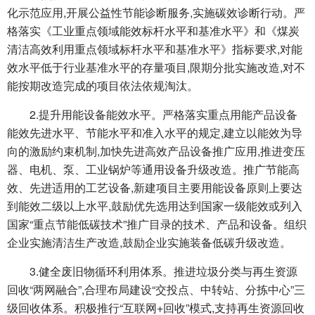
化示范应用,开展公益性节能诊断服务,实施碳效诊断行动。严
格落实《工业重点领域能效标杆水平和基准水平》和《煤炭
清洁高效利用重点领域标杆水平和基准水平》指标要求,对能
效水平低于行业基准水平的存量项目,限期分批实施改造,对不
能按期改造完成的项目依法依规淘汰。
2.提升用能设备能效水平。严格落实重点用能产品设备
能效先进水平、节能水平和准入水平的规定,建立以能效为导
向的激励约束机制,加快先进高效产品设备推广应用,推进变压
器、电机、泵、工业锅炉等通用设备升级改造。推广节能高
效、先进适用的工艺设备,新建项目主要用能设备原则上要达
到能效二级以上水平,鼓励优先选用达到国家一级能效或列入
国家“重点节能低碳技术”推广目录的技术、产品和设备。组织
企业实施清洁生产改造,鼓励企业实施装备低碳升级改造。
3.健全废旧物循环利用体系。推进垃圾分类与再生资源
回收“两网融合”,合理布局建设“交投点、中转站、分拣中心”三
级回收体系。积极推行“互联网+回收”模式,支持再生资源回收