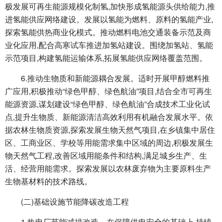
极发展可再生能源规模化制氢,加快形成氢能源头供给能力,推
进氢能供应网络建设。发展以氢能为燃料、原料的氢能产业,
探索氢能供热商业化模式。推动燃料电池交通装备示范及商
业化应用,配合高寒试车推进加氢站建设。围绕加氢站、氢能
示范项目,构建氢能运输体系,拓展氢能供应网络覆盖范围。
6.推动生物质和新能源耦合发展。适时开展甲醇燃料推
广应用,积极推动“绿色甲醇、绿色航油”项目,结合全市可再生
能源资源,谋划建设“绿色甲醇、绿色航油”合成技术工业化试
点,提升生物质、新能源清洁高效利用有机融合发展水平。依
据农林生物质资源,探索发展生物天然气项目,在乡镇集中居住
区、工商业区、学校等用能需求集中区域的周边,积极发展生
物天然气工程,改善区域用能条件和结构,满足城乡生产、生
活、经营用能需求。探索发展以农林废弃物为主要原料生产
生物基材料的技术路线。
(二)基础设施节能降碳改造工程
1.热电厂节能减排改造。在保障供电安全的基础上,持续