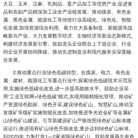
大豆、玉米、汉麻、乳制品、畜产品加工等优势产业,促进食
品和农副产品精深加工业全产业链发展。推动煤炭、有色金
属、黑色金属、能源化工等传统行业高端化、绿色化、智能
化发展,加强资源综合利用。着力壮大装备制造、新能源等战
略新兴产业。大力发展数字经济、生物经济等新业态新模式,
构建经济发展新引擎。鼓励龙头企业联合上下游企业、行业
间企业开展协同降碳。推动先进制造业和现代服务业深度融
合发展。
2.推动重点行业绿色低碳转型。在煤炭、电力、有色金
属、建材、能源化工等重点行业中,探索绿色低碳技术示范应
用,实施绿色低碳化改造,进一步提高能效水平。鼓励企业采
用“工业互联网+绿色低碳”模式,实现用能精细化管理。推动矿
产资源绿色勘探、绿色开采,建设绿色矿山、智慧矿山,推动宝
发煤矿等煤矿实施智能化改造,加快推进争光岩金矿等金属矿
山绿色矿山建设。引导新建设矿山严格按照绿色矿山标准建
设运行,推进现有矿山绿色升级改造,逐步达到绿色矿山标准。
到2025年,力争打造1—2家省级绿色矿山。鼓励发展再生有色