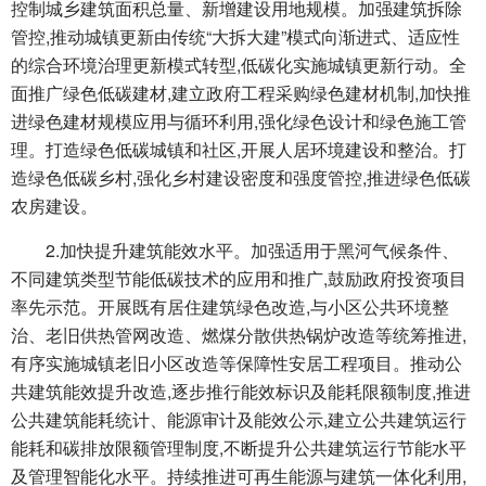
控制城乡建筑面积总量、新增建设用地规模。加强建筑拆除
管控,推动城镇更新由传统“大拆大建”模式向渐进式、适应性
的综合环境治理更新模式转型,低碳化实施城镇更新行动。全
面推广绿色低碳建材,建立政府工程采购绿色建材机制,加快推
进绿色建材规模应用与循环利用,强化绿色设计和绿色施工管
理。打造绿色低碳城镇和社区,开展人居环境建设和整治。打
造绿色低碳乡村,强化乡村建设密度和强度管控,推进绿色低碳
农房建设。
2.加快提升建筑能效水平。加强适用于黑河气候条件、
不同建筑类型节能低碳技术的应用和推广,鼓励政府投资项目
率先示范。开展既有居住建筑绿色改造,与小区公共环境整
治、老旧供热管网改造、燃煤分散供热锅炉改造等统筹推进,
有序实施城镇老旧小区改造等保障性安居工程项目。推动公
共建筑能效提升改造,逐步推行能效标识及能耗限额制度,推进
公共建筑能耗统计、能源审计及能效公示,建立公共建筑运行
能耗和碳排放限额管理制度,不断提升公共建筑运行节能水平
及管理智能化水平。持续推进可再生能源与建筑一体化利用,