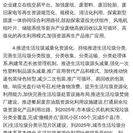
企业建立在线交易平台。加强废纸、废塑料、废旧轮胎、废
旧家电等再生资源规范化、规模化、清洁化利用。探索新型
固废一体协同综合利用路径,鼓励探索退役光伏组件、风电机
组叶片、储能系统等新兴产业废物高效回收以及可循环、高
值化的再生利用模式,加强资源再生产品推广应用。
4.推进生活垃圾减量化资源化。持续推进生活垃圾分类,
完善生活垃圾分类投放、分类收集、分类运输、分类处理体
系,构建常态长效管理机制。推进生活垃圾源头减量,强化一次
性塑料制品源头减量,推广应用替代产品和模式。加快推动快
递包装绿色转型,减少二次包装,推广可循环、易回收的包装
物。响应光盘行动号召,杜绝食物浪费。提升生活垃圾资源化
利用能力,加快完善生活垃圾处置设施布局,推进生活垃圾焚烧
厂建设。推进餐厨废弃油脂资源化利用设施建设,打通厨余垃
圾资源化产品利用出路。到2025年,市本级公共机构实现垃圾
分类全覆盖,完成“撤桶并点”居民小区100个,完成5个县(市、
区)生活垃圾分类示范片区建设。到2025年,城市生活垃圾分
类体系基本健全,生活垃圾资源化利用比例提升至60%。到