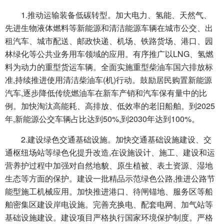
1.推动运输装备低碳转型。加大电力、氢能、天然气、
先进生物液体燃料等新能源和清洁能源车辆在城市公交、出
租汽车、城市配送、邮政快递、机场、铁路货场、港口、园
林绿化等公共业务用车领域的应用。有序推广以LNG、氢燃
料为动力的重型货运车辆。全面实施重型柴油车国六排放标
准,持续推进使用清洁柴油车(机)行动。鼓励居民购置新能源
汽车,逐步降低传统燃油车在新车产销和汽车保有量中的比
例。加快淘汰高能耗、高排放、低效率的老旧船舶。到2025
年,新能源公交车辆占比达到50%,到2030年达到100%。
2.建设绿色交通基础设施。加快交通基础设施建设、交
通枢纽场站等绿色化提升改造,在设施设计、施工、建设和运
营养护过程中加强对自然地貌、原生植被、表土资源、湿地
生态等方面的保护。建设一批精品示范绿色公路,推进公路节
能型施工机械应用。加快推进港口、待闸锚地、服务区等船
舶密集区建设岸电设施。完善充换电、配套电网、加气站等
基础设施建设。建设项目严格执行国家环境保护制度。严格