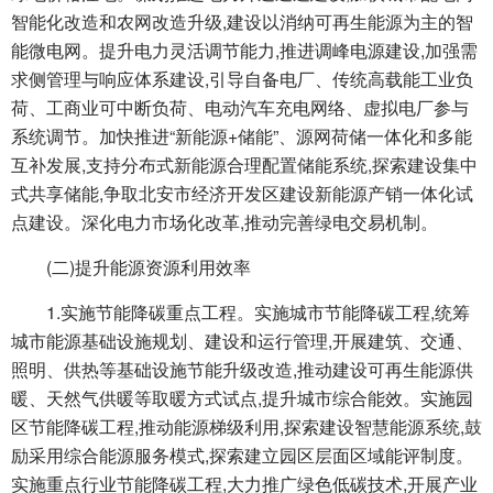
智能化改造和农网改造升级,建设以消纳可再生能源为主的智
能微电网。提升电力灵活调节能力,推进调峰电源建设,加强需
求侧管理与响应体系建设,引导自备电厂、传统高载能工业负
荷、工商业可中断负荷、电动汽车充电网络、虚拟电厂参与
系统调节。加快推进“新能源+储能”、源网荷储一体化和多能
互补发展,支持分布式新能源合理配置储能系统,探索建设集中
式共享储能,争取北安市经济开发区建设新能源产销一体化试
点建设。深化电力市场化改革,推动完善绿电交易机制。
(二)提升能源资源利用效率
1.实施节能降碳重点工程。实施城市节能降碳工程,统筹
城市能源基础设施规划、建设和运行管理,开展建筑、交通、
照明、供热等基础设施节能升级改造,推动建设可再生能源供
暖、天然气供暖等取暖方式试点,提升城市综合能效。实施园
区节能降碳工程,推动能源梯级利用,探索建设智慧能源系统,鼓
励采用综合能源服务模式,探索建立园区层面区域能评制度。
实施重点行业节能降碳工程,大力推广绿色低碳技术,开展产业