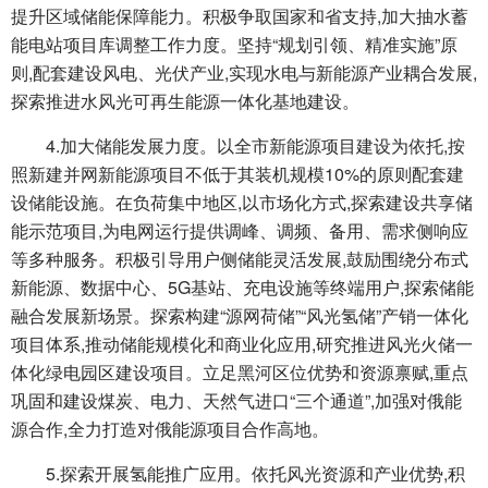
提升区域储能保障能力。积极争取国家和省支持,加大抽水蓄
能电站项目库调整工作力度。坚持“规划引领、精准实施”原
则,配套建设风电、光伏产业,实现水电与新能源产业耦合发展,
探索推进水风光可再生能源一体化基地建设。
4.加大储能发展力度。以全市新能源项目建设为依托,按
照新建并网新能源项目不低于其装机规模10%的原则配套建
设储能设施。在负荷集中地区,以市场化方式,探索建设共享储
能示范项目,为电网运行提供调峰、调频、备用、需求侧响应
等多种服务。积极引导用户侧储能灵活发展,鼓励围绕分布式
新能源、数据中心、5G基站、充电设施等终端用户,探索储能
融合发展新场景。探索构建“源网荷储”“风光氢储”产销一体化
项目体系,推动储能规模化和商业化应用,研究推进风光火储一
体化绿电园区建设项目。立足黑河区位优势和资源禀赋,重点
巩固和建设煤炭、电力、天然气进口“三个通道”,加强对俄能
源合作,全力打造对俄能源项目合作高地。
5.探索开展氢能推广应用。依托风光资源和产业优势,积