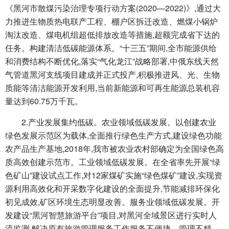
《黑河市散煤污染治理专项行动方案(2020—2022)》,通过大
力推进生物质热电联产工程、棚户区拆迁改造、燃煤小锅炉
淘汰改造、煤电机组超低排放改造等措施,超额完成省下达的
任务。构建清洁低碳能源体系。“十三五”期间,全市能源供给
和消费结构不断优化,落实“气化龙江”战略部署,中俄东线天然
气管道黑河支线项目建成并正式投产,积极推进风、光、生物
质能等清洁能源开发利用,当前新能源和可再生能源总装机容
量达到60.75万千瓦。
2.产业发展集约低碳。农业领域低碳发展。以创建农业
绿色发展示范区为载体,全面推行绿色生产方式,建设绿色功能
农产品生产基地,2018年,我市被农业农村部确定为全国绿色高
质高效创建示范市。工业领域低碳发展。在全省率先开展“绿
色矿山”建设试点工作,对12家煤矿实施“绿色煤矿”建设,实现资
源利用高效化和开采数字化建设的全面提升,节能减排环保化
初见成效,矿区环境生态明显改善。服务业领域低碳发展。开
发建设“黑河智慧旅游平台”项目,对黑河全域景区进行实时人
流监测,解决原有旅游管理服务工作服务不便捷、管理不精