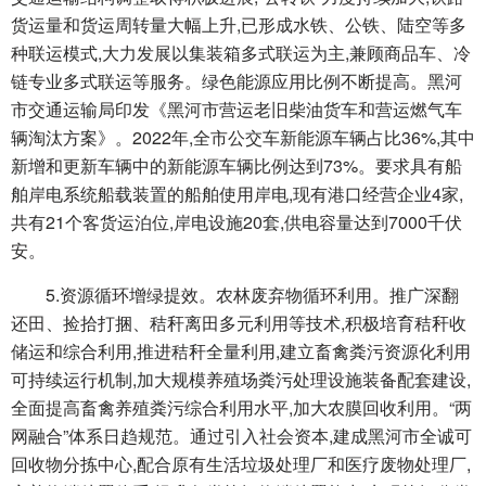
货运量和货运周转量大幅上升,已形成水铁、公铁、陆空等多
种联运模式,大力发展以集装箱多式联运为主,兼顾商品车、冷
链专业多式联运等服务。绿色能源应用比例不断提高。黑河
市交通运输局印发《黑河市营运老旧柴油货车和营运燃气车
辆淘汰方案》。2022年,全市公交车新能源车辆占比36%,其中
新增和更新车辆中的新能源车辆比例达到73%。要求具有船
舶岸电系统船载装置的船舶使用岸电,现有港口经营企业4家,
共有21个客货运泊位,岸电设施20套,供电容量达到7000千伏
安。
5.资源循环增绿提效。农林废弃物循环利用。推广深翻
还田、捡拾打捆、秸秆离田多元利用等技术,积极培育秸秆收
储运和综合利用,推进秸秆全量利用,建立畜禽粪污资源化利用
可持续运行机制,加大规模养殖场粪污处理设施装备配套建设,
全面提高畜禽养殖粪污综合利用水平,加大农膜回收利用。“两
网融合”体系日趋规范。通过引入社会资本,建成黑河市全诚可
回收物分拣中心,配合原有生活垃圾处理厂和医疗废物处理厂,