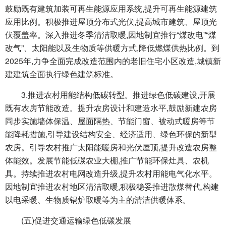
鼓励既有建筑加装可再生能源应用系统,提升可再生能源建筑
应用比例。积极推进屋顶分布式光伏,提高城市建筑、屋顶光
伏覆盖率。深入推进冬季清洁取暖,因地制宜推行“煤改电”“煤
改气”、太阳能以及生物质等供暖方式,降低燃煤供热比例。到
2025年,力争全面完成改造范围内的老旧住宅小区改造,城镇新
建建筑全面执行绿色建筑标准。
3.推进农村用能结构低碳转型。推进绿色低碳建设,开展
既有农房节能改造。提升农房设计和建造水平,鼓励新建农房
同步实施墙体保温、屋面隔热、节能门窗、被动式暖房等节
能降耗措施,引导建设结构安全、经济适用、绿色环保的新型
农房。引导农村推广太阳能暖房和光伏屋顶,提升改造农房整
体能效。发展节能低碳农业大棚,推广节能环保灶具、农机
具。持续推进农村电网改造升级,提升农村用能电气化水平。
因地制宜推进农村地区清洁取暖,积极稳妥推进散煤替代,构建
以电采暖、生物质锅炉取暖等为主的清洁供暖体系。
(五)促进交通运输绿色低碳发展