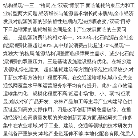
结构呈现“一三二”格局,在“双碳”背景下,面临能耗约束压力和工
业转型两大问题,经济增长与能源需求增长尚未脱钩,全市经济
发展对能源资源的强依赖性短期内无法彻底改变,“双碳”目标
下日趋缩紧的能耗增量空间是全市产业发展面临的主要问
题。二是能源消费结构相对单一。2022年,化石能源占全社会
能源消费比重超过80%,其中煤炭消费占比超过70%,呈现“一
煤独大”的格局,能源结构调整面临保障民生需求、减少化石能
源消费的双重压力。三是基础设施建设亟待优化。在城乡建
设领域,绿色建筑、超低能耗建筑等方面的示范性成果较少,对
于新技术新方法推广程度不高。在交通运输领域,城市公共交
通线网覆盖水平和运营服务水平均有待提升。此外,全市物流
运输集约化、规模化程度不高,货运市场“散、小、弱”特征明
显,难以对矿产品开发、农林产品加工等主导产业构建绿色供
应链起到高效支撑作用。四是改革创新障碍急需破除。在推
动经济社会高质量发展的关键创新要素方面,基础研究工作多
集中在农业领域,对于工业、建筑、交通等领域的技术研发力
量储备严重缺失;本地产业链延伸不够,本地化配套有限,优质人