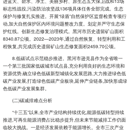
进蓝天、碧水、净土、美丽乡村、原生态五大保卫战和13场
标志性战役,污染防治攻坚战136项具体任务全部完成。生态
保护与修复扎实推进。开展“绿盾”自然保护区监督检查专项行
动,加大自然保护区内环境问题整改力度。划定并严守生态保
护红线。创新生态修复治理模式。黑河市历史遗留矿山面积
8340.87公顷。2022—2023年,通过自然恢复、转型利用和工
程恢复,共完成历史遗留矿山生态修复面积2459.70公顷。
8.低碳试点示范稳步推进。黑河市逊克县作为全省唯一
一个第三批国家低碳城市试点县,充分利用良好的生态环境和
资源优势,确立绿色低碳新型城镇化发展思路,大力推进绿色低
碳产业发展,打造绿色低碳产业板块,延伸产业链条,加快形成绿
色低碳产业发展集群。
(二)碳减排难点分析
“十三五”以来,全市产业结构持续优化,能源低碳转型持续
推进,可再生能源消费占比稳步提升,但未来节能减排工作仍面
临较大挑战。一是经济发展依赖于能源增长。全市三次产业