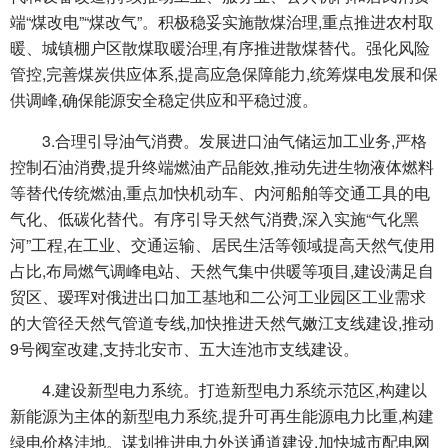
端“煤改电”“煤改气”。积极稳妥实施散煤治理,重点推进农村取
暖、城镇棚户区散煤取暖治理,有序推进散煤替代。强化风险
管控,完善煤炭供应体系,提高应急保障能力,统筹煤电发展和保
供调峰,确保能源安全稳定供应和平稳过渡。
3.合理引导油气消费。发展进口油气储运加工业务,严格
控制石油消费,提升终端燃油产品能效,推动先进生物液体燃料
等替代传统燃油,重点加快机动车、内河船舶等交通工具的电
气化、低碳化替代。有序引导天然气消费,深入实施“气化黑
河”工程,在工业、交通运输、居民生活等领域提高天然气使用
占比,布局燃气调峰电站、天然气集中供暖等项目,建设满足自
贸区、瑷珲对俄进出口加工基地和二公河工业园区工业需求
的大管径天然气管道专线,加快推进天然气嫩江支线建设,推动
9号阀室改建,支持北安市、五大连池市支线建设。
4.建设新型电力系统。打造新型电力系统示范区,构建以
新能源为主体的新型电力系统,提升可再生能源电力比重,构建
绿电价格洼地。谋划推进电力外送通道建设,加快城市配电网