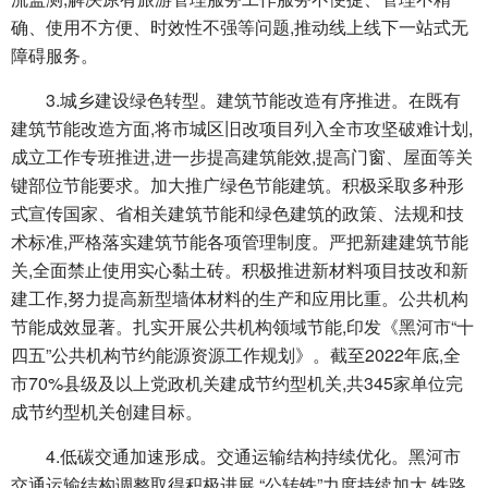
确、使用不方便、时效性不强等问题,推动线上线下一站式无
障碍服务。
3.城乡建设绿色转型。建筑节能改造有序推进。在既有
建筑节能改造方面,将市城区旧改项目列入全市攻坚破难计划,
成立工作专班推进,进一步提高建筑能效,提高门窗、屋面等关
键部位节能要求。加大推广绿色节能建筑。积极采取多种形
式宣传国家、省相关建筑节能和绿色建筑的政策、法规和技
术标准,严格落实建筑节能各项管理制度。严把新建建筑节能
关,全面禁止使用实心黏土砖。积极推进新材料项目技改和新
建工作,努力提高新型墙体材料的生产和应用比重。公共机构
节能成效显著。扎实开展公共机构领域节能,印发《黑河市“十
四五”公共机构节约能源资源工作规划》。截至2022年底,全
市70%县级及以上党政机关建成节约型机关,共345家单位完
成节约型机关创建目标。
4.低碳交通加速形成。交通运输结构持续优化。黑河市
交通运输结构调整取得积极进展,“公转铁”力度持续加大,铁路