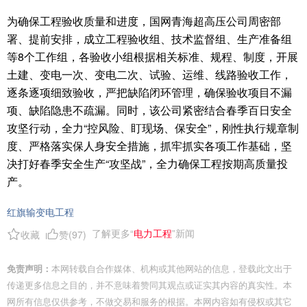
为确保工程验收质量和进度，国网青海超高压公司周密部
署、提前安排，成立工程验收组、技术监督组、生产准备组
等8个工作组，各验收小组根据相关标准、规程、制度，开展
土建、变电一次、变电二次、试验、运维、线路验收工作，
逐条逐项细致验收，严把缺陷闭环管理，确保验收项目不漏
项、缺陷隐患不疏漏。同时，该公司紧密结合春季百日安全
攻坚行动，全力“控风险、盯现场、保安全”，刚性执行规章制
度、严格落实保人身安全措施，抓牢抓实各项工作基础，坚
决打好春季安全生产“攻坚战”，全力确保工程按期高质量投
产。
红旗输变电工程
了解更多“
电力工程
”新闻
收藏
赞(
97
)
免责声明：
本网转载自合作媒体、机构或其他网站的信息，登载此文出于
传递更多信息之目的，并不意味着赞同其观点或证实其内容的真实性。本
网所有信息仅供参考，不做交易和服务的根据。本网内容如有侵权或其它