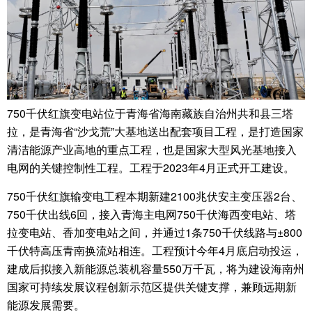
750千伏红旗变电站位于青海省海南藏族自治州共和县三塔
拉，是青海省“沙戈荒”大基地送出配套项目工程，是打造国家
清洁能源产业高地的重点工程，也是国家大型风光基地接入
电网的关键控制性工程。工程于2023年4月正式开工建设。
750千伏红旗输变电工程本期新建2100兆伏安主变压器2台、
750千伏出线6回，接入青海主电网750千伏海西变电站、塔
拉变电站、香加变电站之间，并通过1条750千伏线路与±800
千伏特高压青南换流站相连。工程预计今年4月底启动投运，
建成后拟接入新能源总装机容量550万千瓦，将为建设海南州
国家可持续发展议程创新示范区提供关键支撑，兼顾远期新
能源发展需要。