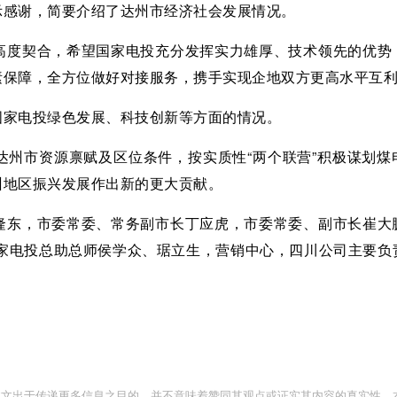
示感谢，简要介绍了达州市经济社会发展情况。
高度契合，希望国家电投充分发挥实力雄厚、技术领先的优势
素保障，全方位做好对接服务，携手实现企地双方更高水平互
国家电投绿色发展、科技创新等方面的情况。
达州市资源禀赋及区位条件，按实质性“两个联营”积极谋划煤
州地区振兴发展作出新的更大贡献。
隆东，市委常委、常务副市长丁应虎，市委常委、副市长崔大
国家电投总助总师侯学众、琚立生，营销中心，四川公司主要负
此文出于传递更多信息之目的，并不意味着赞同其观点或证实其内容的真实性。