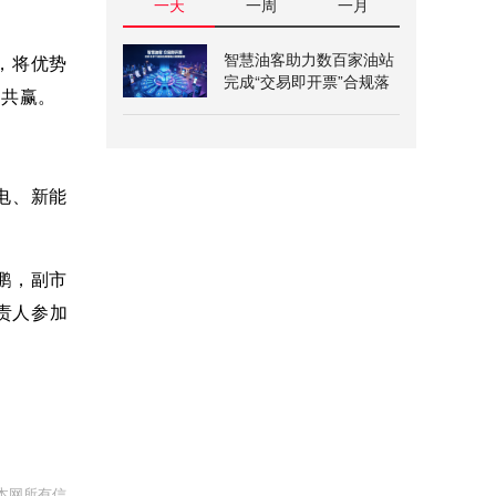
一天
一周
一月
智慧油客助力数百家油站
，将优势
完成“交易即开票”合规落
利共赢。
地
电、新能
鹏，副市
责人参加
本网所有信