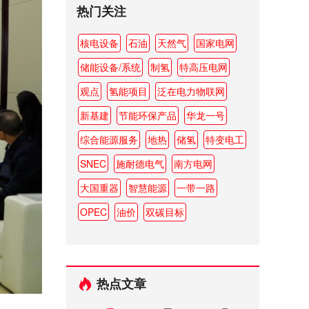
热门关注
核电设备
石油
天然气
国家电网
储能设备/系统
制氢
特高压电网
观点
氢能项目
泛在电力物联网
新基建
节能环保产品
华龙一号
综合能源服务
地热
储氢
特变电工
SNEC
施耐德电气
南方电网
大国重器
智慧能源
一带一路
OPEC
油价
双碳目标
热点文章