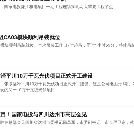
时内，国家电投廉江核电项目一期工程连续实现两大重要工程节点
组CA03模块顺利吊装就位
3模块顺利吊装就位。本次吊装工作自7时起吊，历时1小时59分，整体吊
泽平川10万千瓦光伏项目正式开工建设
—张掖临泽平川10万千瓦光伏项目正式开工建设。这是公司继山丹1期、2
设的又一10万千瓦级光伏项目
项目！国家电投与四川达州市高层会见
胜在总部会见四川省达州市委书记邵革军，市委副书记、市长严卫东，就