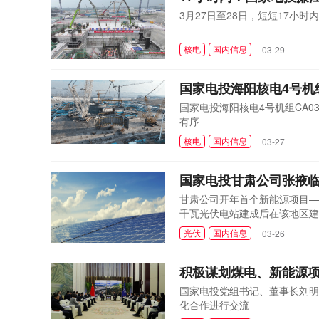
3月27日至28日，短短17小
核电
国内信息
03-29
国家电投海阳核电4号机
国家电投海阳核电4号机组CA0
有序
核电
国内信息
03-27
国家电投甘肃公司张掖临
甘肃公司开年首个新能源项目—
千瓦光伏电站建成后在该地区建
光伏
国内信息
03-26
积极谋划煤电、新能源
国家电投党组书记、董事长刘明
化合作进行交流