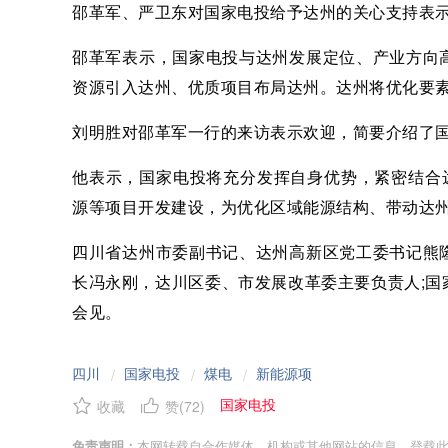
邵革军、严卫东对国家电投给予达州的关心支持表
邵革军表示，国家电投与达州发展定位、产业方向
资源引入达州、优质项目布局达州。达州将优化要
刘明胜对邵革军一行的来访表示欢迎，简要介绍了
他表示，国家电投将充分发挥自身优势，紧密结合
源等项目开发建设，为优化区域能源结构、带动达
四川省达州市委副书记、达州高新区党工委书记熊
长冯永刚，达川区委、市发展改革委主要负责人;
会见。
四川
国家电投
煤电
新能源项
/
/
/
国家电投
收藏
赞(
72
)
免责声明：
本网转载自合作媒体、机构或其他网站的信息，登载