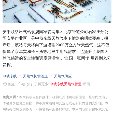
安平联络压气站隶属国家管网集团北京管道公司石家庄分公
司安平作业区，是中俄东线天然气南下输送的咽喉要塞，投
产后，该站每天将向下游增输2000万立方米天然气，这不仅
保障了京津冀和长三角等地民生用气需求，也提升了我国天
然气储运的安全性和调度灵活性，“全国一张网”作用得到充分
发挥。
中俄东线
天然气长输管道
天然气供应
/
/
了解更多“
中俄东线天然气管道
”新闻
收藏
赞(
51
)
免责声明：
本网转载自合作媒体、机构或其他网站的信息，登载此文出于
传递更多信息之目的，并不意味着赞同其观点或证实其内容的真实性。本
网所有信息仅供参考，不做交易和服务的根据。本网内容如有侵权或其它