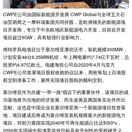
CWPE公司由国际新能源开发商 CWP Global与全球五大石
油贸易商之一摩科瑞集团共同持股，是欧洲领先的新能源项
目开发商，专注于中东欧地区新能源电力开发，目前在开发
项目超过6GW，具有较强行业影响力。
维特罗风电项目位于塞尔维亚潘切沃市，装机规模300MW，
计划安装48台6.25MW机组，年上网电量约7.74亿千瓦时，总
投资约4.97亿欧元。电建海投公司自2023年4月与卖方
CWPE公司签署项目股权收购协议以来，周密筹划上百项股
权交割准备工作，最终实现项目股权的顺利交割。
塞尔维亚作为共建“一带一路”倡议下的重要伙伴，该项目的成
功落地将为当地的经济发展、民生改善及两国务实合作作出
贡献。这也是中国企业在塞尔维亚第一个新能源项目投资落
地，项目建成后将成为塞尔维亚装机规模最大的新能源电力
项目，对助力塞国实现2040年可再生能源占比达到50%，
2050年实现碳中和净零排放目标具有开创性的里程碑意义，