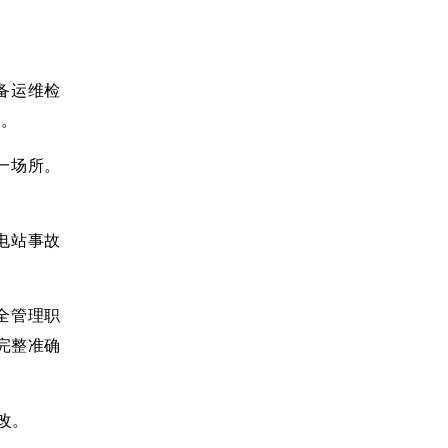
备运维检
查。
一场所。
电站事故
全管理职
完整准确
改。