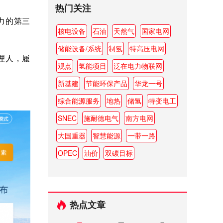
热门关注
力的第三
核电设备
石油
天然气
国家电网
储能设备/系统
制氢
特高压电网
理人，履
观点
氢能项目
泛在电力物联网
新基建
节能环保产品
华龙一号
。
综合能源服务
地热
储氢
特变电工
SNEC
施耐德电气
南方电网
大国重器
智慧能源
一带一路
OPEC
油价
双碳目标
热点文章