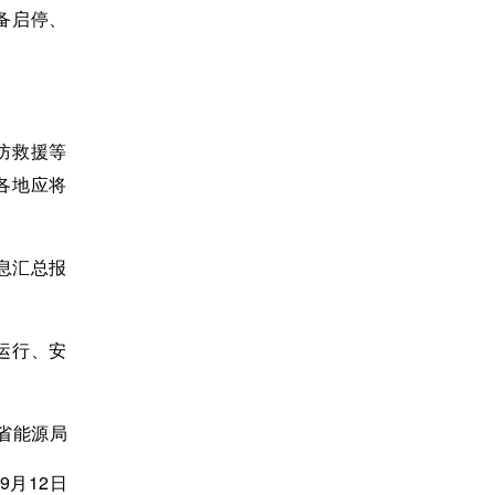
备启停、
防救援等
各地应将
息汇总报
运行、安
省能源局
年9月12日