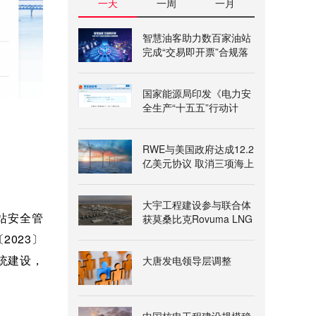
一天
一周
一月
智慧油客助力数百家油站
完成“交易即开票”合规落
地
国家能源局印发《电力安
全生产“十五五”行动计
划》
RWE与美国政府达成12.2
亿美元协议 取消三项海上
风电租赁
大宇工程建设参与联合体
站安全管
获莫桑比克Rovuma LNG
一期项目授标意向书
2023〕
统建设，
大唐发电领导层调整