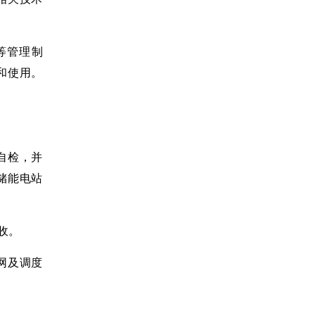
等管理制
和使用。
自检，并
储能电站
收。
网及调度