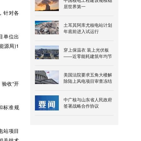
中国核电工程建设规模稳
居世界第一
，针对各
土耳其阿库尤核电站计划
年底前进入试运行
目单位出
源局)1
穿上保温衣 装上光伏板
——近零能耗建筑年均节
能超三百万千瓦时
美国法院要求五角大楼解
除陆上风电项目审查冻结
验收”开
中广核与山东省人民政府
签署战略合作协议
和标准规
电站项目
相关技术