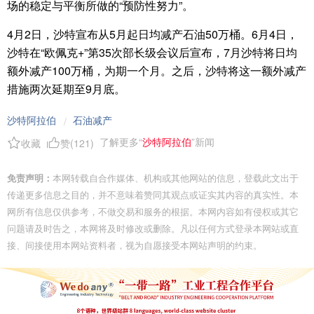
场的稳定与平衡所做的“预防性努力”。
4月2日，沙特宣布从5月起日均减产石油50万桶。6月4日，
沙特在“欧佩克+”第35次部长级会议后宣布，7月沙特将日均
额外减产100万桶，为期一个月。之后，沙特将这一额外减产
措施两次延期至9月底。
沙特阿拉伯
石油减产
/
了解更多“
沙特阿拉伯
”新闻
收藏
赞(
121
)
免责声明：
本网转载自合作媒体、机构或其他网站的信息，登载此文出于
传递更多信息之目的，并不意味着赞同其观点或证实其内容的真实性。本
网所有信息仅供参考，不做交易和服务的根据。本网内容如有侵权或其它
问题请及时告之，本网将及时修改或删除。凡以任何方式登录本网站或直
接、间接使用本网站资料者，视为自愿接受本网站声明的约束。