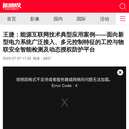
首页
影像
国内
国际
活动
王捷：能源互联网技术典型应用案例——面向新
型电力系统广泛接入、多元控制特征的工控与物
联安全智能检测及动态授权防护平台
2023-07-07 17:35 阅读：
2837
This
is
a
关
modal
视频因格式不支持或者服务器或网络的问题无法加载。
window.
闭
Error Code : 4
弹
窗