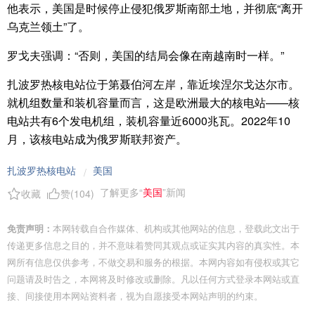
他表示，美国是时候停止侵犯俄罗斯南部土地，并彻底“离开
乌克兰领土”了。
罗戈夫强调：“否则，美国的结局会像在南越南时一样。”
扎波罗热核电站位于第聂伯河左岸，靠近埃涅尔戈达尔市。
就机组数量和装机容量而言，这是欧洲最大的核电站——核
电站共有6个发电机组，装机容量近6000兆瓦。2022年10
月，该核电站成为俄罗斯联邦资产。
扎波罗热核电站
美国
/
了解更多“
美国
”新闻
收藏
赞(
104
)
免责声明：
本网转载自合作媒体、机构或其他网站的信息，登载此文出于
传递更多信息之目的，并不意味着赞同其观点或证实其内容的真实性。本
网所有信息仅供参考，不做交易和服务的根据。本网内容如有侵权或其它
问题请及时告之，本网将及时修改或删除。凡以任何方式登录本网站或直
接、间接使用本网站资料者，视为自愿接受本网站声明的约束。