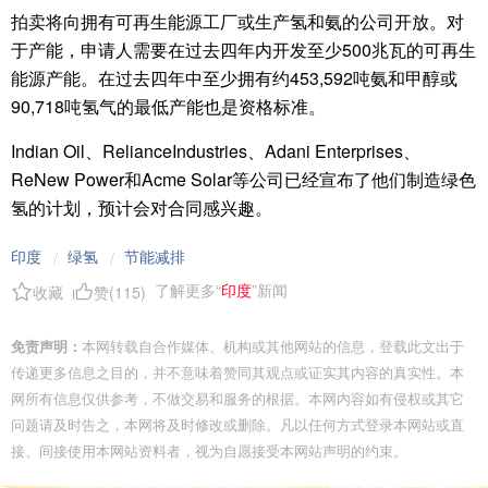
拍卖将向拥有可再生能源工厂或生产氢和氨的公司开放。对
于产能，申请人需要在过去四年内开发至少500兆瓦的可再生
能源产能。在过去四年中至少拥有约453,592吨氨和甲醇或
90,718吨氢气的最低产能也是资格标准。
Indian Oil、RelianceIndustries、Adani Enterprises、
ReNew Power和Acme Solar等公司已经宣布了他们制造绿色
氢的计划，预计会对合同感兴趣。
印度
绿氢
节能减排
/
/
了解更多“
印度
”新闻
收藏
赞(
115
)
免责声明：
本网转载自合作媒体、机构或其他网站的信息，登载此文出于
传递更多信息之目的，并不意味着赞同其观点或证实其内容的真实性。本
网所有信息仅供参考，不做交易和服务的根据。本网内容如有侵权或其它
问题请及时告之，本网将及时修改或删除。凡以任何方式登录本网站或直
接、间接使用本网站资料者，视为自愿接受本网站声明的约束。