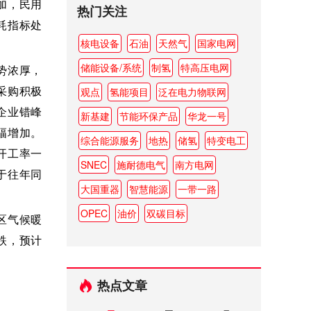
加，民用
热门关注
耗指标处
核电设备
石油
天然气
国家电网
。
储能设备/系统
制氢
特高压电网
势浓厚，
观点
氢能项目
泛在电力物联网
采购积极
企业错峰
新基建
节能环保产品
华龙一号
幅增加。
综合能源服务
地热
储氢
特变电工
开工率一
SNEC
施耐德电气
南方电网
于往年同
大国重器
智慧能源
一带一路
OPEC
油价
双碳目标
区气候暖
跌，预计
热点文章