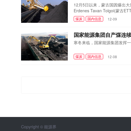
12月5日以来，蒙古国因爆出
Erdenes Tavan Tolg
焦煤，案值18亿美元。由于蒙
煤炭
国内信息
12-09
以忽略。
国家能源集团自产煤连续1
寒冬来临，国家能源集团发挥一
煤炭
国内信息
12-08
Copyright © 能源界