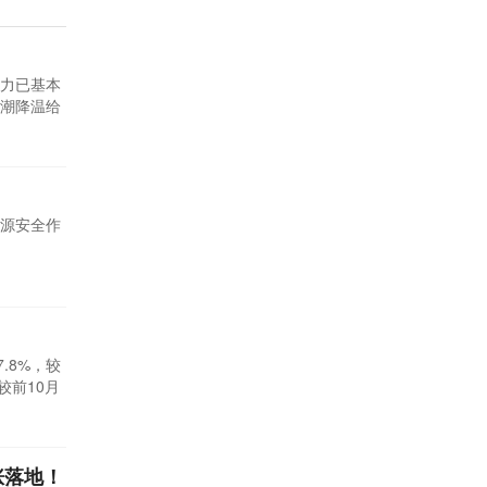
力已基本
潮降温给
购减少，
源安全作
.8%，较
幅较前10月
涨落地！