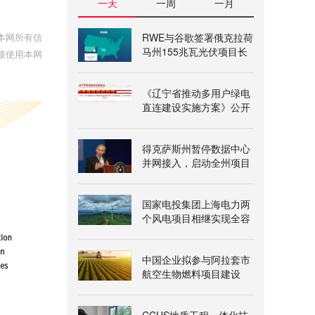
一天
一周
一月
本网所有信
RWE与谷歌签署俄克拉荷
马州155兆瓦光伏项目长
接使用本网
期购电协议
《辽宁省推动多用户绿电
直连建设实施方案》公开
征求意见
得克萨斯州暂停数据中心
并网接入，启动全州项目
审查
国家电投集团上海电力两
个风电项目相继实现全容
量并网
中国企业拟参与阿拉套市
航空生物燃料项目建设