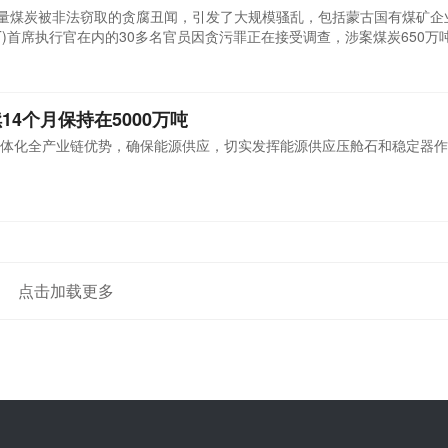
大量煤炭被非法窃取的贪腐丑闻，引发了大规模骚乱，包括蒙古国有煤矿企
oi(蒙古ETT)首席执行官在内的30多名官员因贪污罪正在接受调查，涉案煤炭650
古国出口中国的煤炭月均不到200万吨，且以焦煤为主，对我国电煤市场
4个月保持在5000万吨
体化全产业链优势，确保能源供应，切实发挥能源供应压舱石和稳定器作