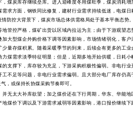
下，煤炭库存继续垒库。进入迎峰度冬用煤旺季，煤炭消耗增
煤需求方面，钢铁同比修复，建材行业需求持续低迷，电煤日
疫情防控大背景下，煤炭市场总体供需格局处于基本平衡态势
等地管控严格，煤矿出货以区域内拉运为主；由于下游观望态
叠加大型煤企外购价格下调等因素影响，市场情绪弱化，客户
矿少量存煤积累。随着采暖季节的到来，后续会有更多的工业
动力煤需求淡季特征明显；但是，近期多地开始供暖，日耗小
煤的支撑下，库存较为充足，下游采购积极性偏弱。非电行业
开工不足等问题，非电行业需求偏弱。且大部分电厂库存仍高
天气，或保持长协煤采购节奏即可。
，并无太大补库欲望；加之煤价还在下行周期，华东、华能地
产地煤价下调以及下游需求减弱等因素影响，港口报价继续下