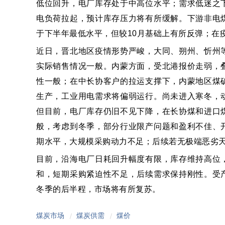
低位回升，电厂库存处于中高位水平；需求低迷之
电负荷拉起，预计库存压力将有所缓解。下游非电
于下半年最低水平，但较10月基础上有所反弹；在
近日，晋北地区疫情形势严峻，大同、朔州、忻州
实际销售情况一般。内蒙方面，受北港报价走弱，
性一般；在中长协客户的拉运支撑下，内蒙地区煤
生产，工业用电需求将偏弱运行。尚未进入寒冬，
但目前，电厂库存仍旧不见下降，在长协煤和进口
般，考虑到冬季，部分行业限产问题和盈利不佳、
期水平，大规模采购动力不足；后续若无极端恶劣
目前，沿海电厂日耗回升幅度有限，库存维持高位
和，短期采购紧迫性不足，后续需求保持刚性。受
冬季的后半程，市场将有所复苏。
煤炭市场
煤炭供需
煤价
/
/