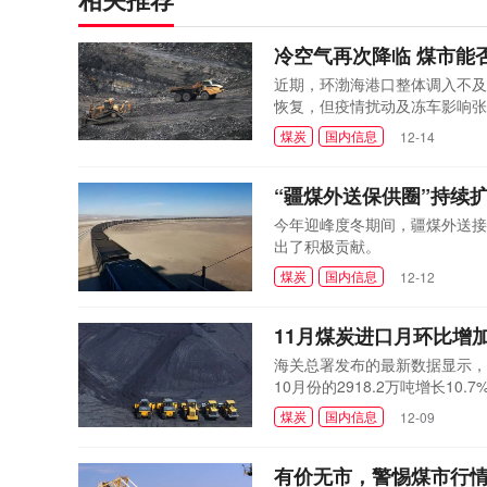
冷空气再次降临 煤市能
近期，环渤海港口整体调入不及
恢复，但疫情扰动及冻车影响张
终端耗煤需求带来明显提振，下
煤炭
国内信息
12-14
下锚船下降;但日均调出仍高达2
​“疆煤外送保供圈”持续
今年迎峰度冬期间，疆煤外送接
出了积极贡献。
煤炭
国内信息
12-12
11月煤炭进口月环比增
海关总署发布的最新数据显示，20
10月份的2918.2万吨增长10
收窄0.4个百分点。
煤炭
国内信息
12-09
有价无市，警惕煤市行