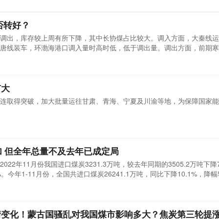
否转好？
调出，库存较上周有所下降，其中长协煤占比较大。调入方面，大秦线运
唐线装车，环渤海港口调入量时高时低，低于调出量。调出方面，前期寒
游采购积极性提升，但大都以拉运长协为主，煤炭周转加快。虽近两日采
00万吨，仍高于调入。
扩大
连取得突破，加大批量运往甘肃、青海、宁夏及川渝等地，为保障国家能
加 但全年总量不及去年已成定局
22年11月份我国进口煤炭3231.3万吨，较去年同期的3505.2万吨下降7
.7%。今年1-11月份，全国共进口煤炭26241.1万吨，同比下降10.1%，降
情变化！蒙古国骚乱对我国煤市影响多大？焦炭第三轮提