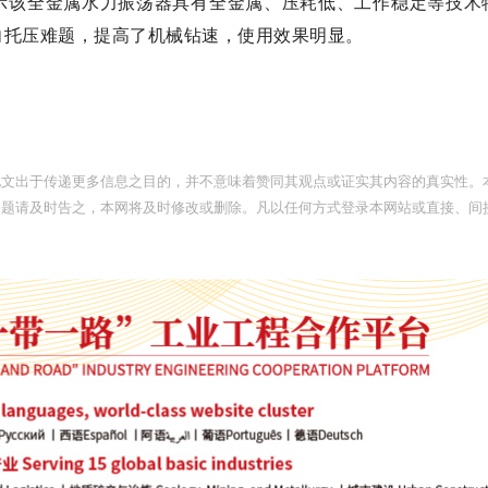
示该全金属水力振荡器具有全金属、压耗低、工作稳定等技术
向托压难题，提高了机械钻速，使用效果明显。
此文出于传递更多信息之目的，并不意味着赞同其观点或证实其内容的真实性。
问题请及时告之，本网将及时修改或删除。凡以任何方式登录本网站或直接、间