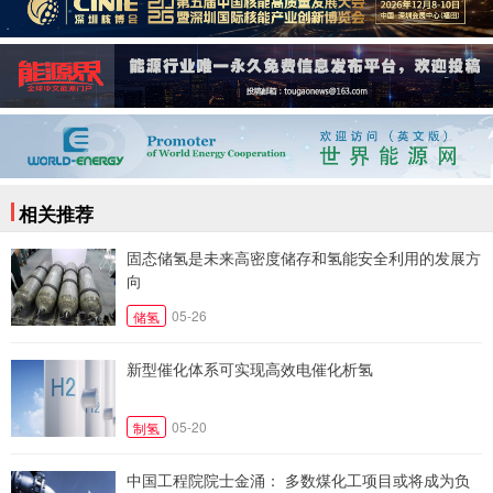
相关推荐
固态储氢是未来高密度储存和氢能安全利用的发展方
向
05-26
储氢
新型催化体系可实现高效电催化析氢
05-20
制氢
中国工程院院士金涌： 多数煤化工项目或将成为负