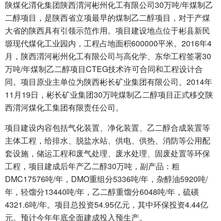
陕煤化渭化集团陕西渭河彬州化工有限公司30万吨/年煤制乙
二醇项目，是陕西省立项最早的煤制乙二醇项目，对于产煤
大省的陕西具有引领示范作用。项目建设地点位于彬县新民
塬现代煤化工业园内，工程占地面积600000平米。2016年4
月，陕西渭河彬州化工有限公司与高化学、东华工程签署30
万吨/年煤制乙二醇项目CTEG技术许可合同和工程设计合
同。项目原业主单位为陕西彬长矿业集团有限公司。2014年
11月19日，彬长矿业集团30万吨煤制乙二醇项目正式移交陕
西渭河煤化工集团有限责任公司。
项目建设内容包括气化装置、净化装置、乙二醇合成装置等
主体工程，给排水、脱盐水站、供电、供热、消防等公用配
套设施，储运工程和废气处理、废水处理、固废处置等环保
工程，项目建成后年产乙二醇30万吨，副产品：粗
DMC17576吨/年，DMO重组分5336吨/年，杂醇油5920吨/
年，轻馏分13440吨/年，乙二醇重馏分6048吨/年，硫磺
4321.6吨/年。项目总投资54.95亿元，其中环保投资4.44亿
元。预计今年年底全面建成投入预生产。