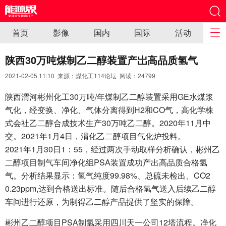
首页
影像
国内
国际
活动
陕西30万吨煤制乙二醇装置产岀高品质氢气
2021-02-05 11:10 来源：煤化工114论坛 阅读：
24799
陕西渭河彬州化工30万吨/年煤制乙二醇装置采用GE水煤浆
气化，经变换、净化、气体分离得到H2和CO气，高化学株
式会社乙二醇合成技术生产30万吨乙二醇。2020年11月中
交。2021年1月4日，渭化乙二醇项目气化炉投料。
2021年1月30日1：55，经过两次手动取样分析确认，彬州乙
二醇项目制气车间净化组PSA装置成功产出高品质合格氢
气。分析结果显示：氢气纯度99.98%、总硫未检出、CO2
0.23ppm,达到合格送出标准。随后合格氢气送入后续乙二醇
车间进行还原，为制得乙二醇产品提供了坚实的保障。
彬州乙二醇项目PSA制氢采用四川天一公司12塔流程。净化