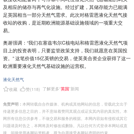
及相应的储存与再气化设施。经过扩建，其储存能力已能满
足英国相当一部分天然气需求。此次对格雷恩液化天然气接
收站的收购，是近期欧洲能源基础设施领域的一项重大交
易。
奥谢强调：“我们在塞兹韦尔C核电站和格雷恩液化天然气项
目上的投资表明，只要监管政策支持，我们就愿意在英国投
资。” 这笔价值15亿英镑的交易，使英美合资企业获得了这一
欧洲重要液化天然气基础设施的运营权。
液化天然气
了解更多“
英国
”新闻
收藏
赞(
118
)
免责声明：
本网转载自合作媒体、机构或其他网站的信息，登载此文出于
传递更多信息之目的，并不意味着赞同其观点或证实其内容的真实性。本
网所有信息仅供参考，不做交易和服务的根据。本网内容如有侵权或其它
问题请及时告之，本网将及时修改或删除。凡以任何方式登录本网站或直
接、间接使用本网站资料者，视为自愿接受本网站声明的约束。