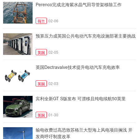
Perenco完成北海紫水晶气田导管架移除工作
02-06
荷兰
预算压力成英国公共电动汽车充电设施部署主要挑战
02-05
英国
英国Dectravalve技术提升电动汽车充电效率
02-03
英国
宾利全新GT S版发布 可漂移且纯电续航50英里
01-30
英国
输电收费过高恐致苏格兰大型海上风电项目搁浅 开
发商呼吁制度改革