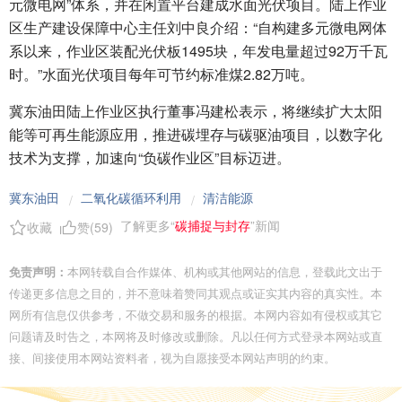
元微电网”体系，并在闲置平台建成水面光伏项目。陆上作业
区生产建设保障中心主任刘中良介绍：“自构建多元微电网体
系以来，作业区装配光伏板1495块，年发电量超过92万千瓦
时。”水面光伏项目每年可节约标准煤2.82万吨。
冀东油田陆上作业区执行董事冯建松表示，将继续扩大太阳
能等可再生能源应用，推进碳埋存与碳驱油项目，以数字化
技术为支撑，加速向“负碳作业区”目标迈进。
冀东油田
二氧化碳循环利用
清洁能源
/
/
了解更多“
碳捕捉与封存
”新闻
收藏
赞(
59
)
免责声明：
本网转载自合作媒体、机构或其他网站的信息，登载此文出于
传递更多信息之目的，并不意味着赞同其观点或证实其内容的真实性。本
网所有信息仅供参考，不做交易和服务的根据。本网内容如有侵权或其它
问题请及时告之，本网将及时修改或删除。凡以任何方式登录本网站或直
接、间接使用本网站资料者，视为自愿接受本网站声明的约束。