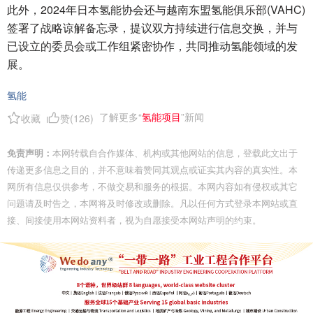
此外，2024年日本氢能协会还与越南东盟氢能俱乐部(VAHC)
签署了战略谅解备忘录，提议双方持续进行信息交换，并与
已设立的委员会或工作组紧密协作，共同推动氢能领域的发
展。
氢能
了解更多“
氢能项目
”新闻
收藏
赞(
126
)
免责声明：
本网转载自合作媒体、机构或其他网站的信息，登载此文出于
传递更多信息之目的，并不意味着赞同其观点或证实其内容的真实性。本
网所有信息仅供参考，不做交易和服务的根据。本网内容如有侵权或其它
问题请及时告之，本网将及时修改或删除。凡以任何方式登录本网站或直
接、间接使用本网站资料者，视为自愿接受本网站声明的约束。