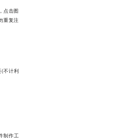
标，点击图
勿重复注
还(不计利
件制作工