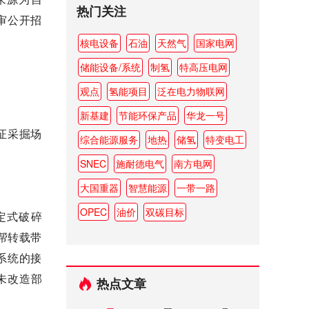
热门关注
审公开招
核电设备
石油
天然气
国家电网
储能设备/系统
制氢
特高压电网
观点
氢能项目
泛在电力物联网
新基建
节能环保产品
华龙一号
证采掘场
综合能源服务
地热
储氢
特变电工
SNEC
施耐德电气
南方电网
大国重器
智慧能源
一带一路
OPEC
油价
双碳目标
定式破碎
端帮转载带
系统的接
未改造部
热点文章