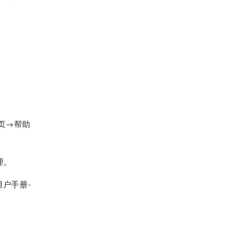
页→帮助
理。
户手册-