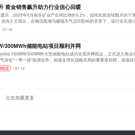
升 黄金销售飙升助力行业信心回暖
显示，2025年5月南非矿业产出同比增长0.2%，扭转此前连续数月的下滑
%。业内人士指出，在物流瓶颈与极端天气交织影响的背景下，该行业实现
数据显示，铁矿石当月产出同比增长12.5%，对整体产量增长贡献达1.
07-16
13%和4.6%，持续拖累行业整体表现。铂族金属在4月经历24.1%的大
.
W/300MWh储能电站项目顺利并网
dos 150MW/300MWh大型储能电站成功实现并网投运，正式进入商
气深化"一带一路"能源合作、加速全球化战略布局的重要里程碑。该项目
EA Power投资与浙江火电共同建设，是当地500MW大型光伏园区的重
洲能源
07-14
级电池储能系统的项目，成功填补了埃及电网在规模化储能应用领域的空