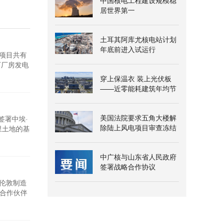
中国核电工程建设规模稳
居世界第一
土耳其阿库尤核电站计划
年底前进入试运行
凯项目共有
下厂房发电
艺要求最
穿上保温衣 装上光伏板
动态优化
——近零能耗建筑年均节
能超三百万千瓦时
美国法院要求五角大楼解
签署中埃·
除陆上风电项目审查冻结
里土地的基
，协议签署
说，埃及正
中广核与山东省人民政府
签署战略合作协议
东伦敦制造
销合作伙伴
工业可持续发
年推出以