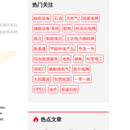
热门关注
核电设备
石油
天然气
国家电网
本网所有信
储能设备/系统
制氢
特高压电网
接使用本网
观点
氢能项目
泛在电力物联网
新基建
节能环保产品
华龙一号
综合能源服务
地热
储氢
特变电工
SNEC
施耐德电气
南方电网
大国重器
智慧能源
一带一路
OPEC
油价
双碳目标
热点文章