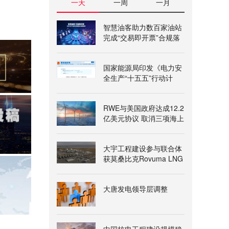
一天
一周
一月
智慧油客助力数百家油站
完成“交易即开票”合规落
地
国家能源局印发《电力安
全生产“十五五”行动计
划》
RWE与美国政府达成12.2
亿美元协议 取消三项海上
风电租赁
大宇工程建设参与联合体
获莫桑比克Rovuma LNG
一期项目授标意向书
大唐发电领导层调整