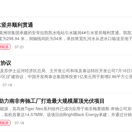
水竖井顺利贯通
建葛洲坝集团承建的安哥拉凯凯水电站引水隧洞4#引水竖井顺利贯通。凯
为298.94 米，洞轴线间距为34米，承担将宽扎河水从进水口输送至地
开挖深度达195米，是引水隧洞工程中开挖难度最大、安全风险最高、工
洲能源
07-21
度高、作业空间狭窄等多重困难与挑战，项目部通过设立奖励激励机制、
建协议
及苏伊士运河经济区总局、主开发公司和埃及泰达特区开发公司7月16日
区)扩建协议，中国开发商泰达集团将投资1亿美元用于新增2.86平方公
明，此次扩建正值泰达合作区原有7.34平方公里土地即将建设完成之际
07-18
公里。此次合作对加速苏伊士运河经济区的工业发展至关重要。马德布利
o组件助力南非奔驰工厂打造最大规模屋顶光伏项目
源，其高效Tiger Neo系列组件已成功应用于南非梅赛德斯-奔驰公司
容量达14.57MW。该项目由BrightBlack Energy承建，并通过分
th Africa协同推进，是南非迄今为止已建成的规模最大的屋顶光伏项目，为该地区
洲能源
07-18
为晶科能源TOPCon技术路径的旗舰产品，Tiger Neo系列自2023