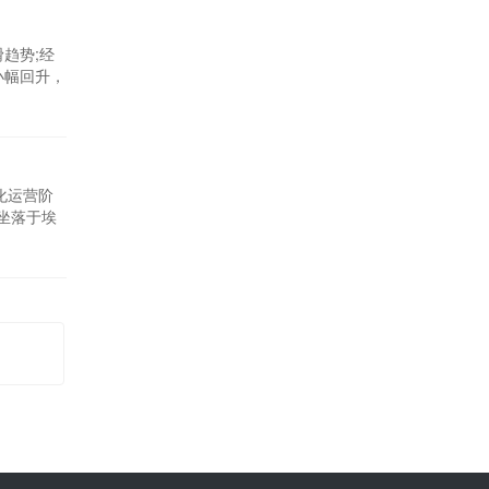
趋势;经
小幅回升，
7个百分
幅下滑后，
业化运营阶
坐落于埃
要配套工
白。为满