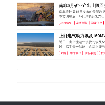
南非5月矿业产出止跌回
南非统计局15日发布的最新数据
季节调整后，环比增长达3.7
被视作矿业板块逐步企稳的信号。
项目信息
非洲资讯
国际信息
点;而锰矿和煤炭产出则分别下降
5月产出同比基本持平，显示出..
上能电气助力埃及150M
近日，由上能电气供货的埃及Aby
段。携手天合储能，这是上能电
及阿斯旺省科姆翁布地区，由AM
储能
中非合作
国际信息
非
程，也是埃及首个应用公用事业
足220kV并网点可用容量不...