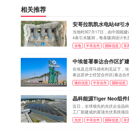
相关推荐
安哥拉凯凯水电站4#引
当地时间7月17日，由中国能
4条引水隧洞，每条隧洞设计长度
机组的关键任务。其中，竖井段
水电
中非合作
国际信息
非
严的部位。面对工期紧、施工强
支护参数、改进施...
中埃签署泰达合作区扩
在埃及总理马德布利见证下，埃
泰达苏伊士经贸合作区(泰达合作
础设施建设。根据埃及内阁的声
项目信息
中非合作
国际信息
后该区的总面积将超过10平方
在努力加...
晶科能源Tiger Ne
近日，全球领先的光伏企业晶科能
工厂新建成的屋顶光伏系统项目，装机
Menlo Electric Sou
光伏
中非合作
国际信息
非
展和清洁能源转型注入全新动能。作
来，持续引领行业功...