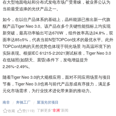
在大型地面电站和分布式发电市场广受青睐，被业界公认为
当前最受追捧的光伏产品之一。
如今，在以往产品体系的基础上，晶科能源已推出新一代旗
舰产品Tiger Neo 3.0。该产品在多个关键性能指标上均实现
新突破，最高功率输出可达670W ，组件效率高达24.8%，双
面率达85±5%，代表当前N型TOPCon技术的最优水平。此外
TOPCon结构的天然优势也体现于弱光场景 与高温环境下的
实际表现。根据IEC 61215-2:2021测试标准，Tiger Neo 3.0
在低辐照(如阴天、晨昏)条件下，发电增益提升
2.26%~2.49%。
随着Tiger Neo 3.0的大规模应用，面对不同应用场景与项目
节奏，Tiger Neo 3.0也将与前代产品形成有序接力，满足多
元化市场需求，为行业技术进化带来新的推动力。
南非
奔驰工厂
屋顶光伏项目
/
/
了解更多“
非洲
”新闻
收藏
赞(
119
)