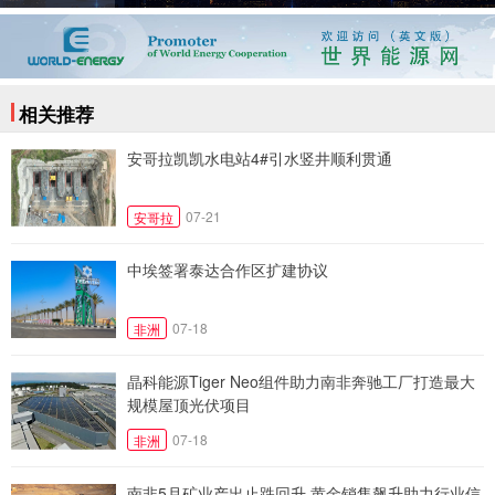
相关推荐
安哥拉凯凯水电站4#引水竖井顺利贯通
07-21
安哥拉
中埃签署泰达合作区扩建协议
07-18
非洲
晶科能源Tiger Neo组件助力南非奔驰工厂打造最大
规模屋顶光伏项目
07-18
非洲
南非5月矿业产出止跌回升 黄金销售飙升助力行业信