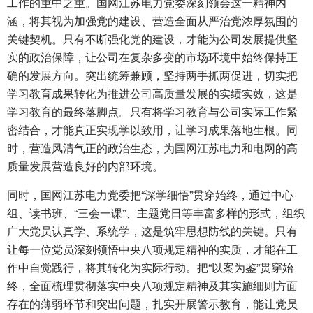
工作的重中之重。国网江苏电力党委深刻领会这一精神内
涵，将其视为加强党的建设、营造全面从严治党浓厚氛围的
关键契机。只有不断强化党的建设，才能为公司发展提供坚
实的政治保障，让公司在复杂多变的市场环境中始终保持正
确的发展方向。突出统筹兼顾，坚持两手抓两促进，切实把
学习教育成果转化为推进公司高质量发展的实绩实效，这是
学习教育的最终落脚点。只有将学习教育与公司实际工作紧
密结合，才能真正实现学以致用，让学习成果落地生根。同
时，营造风清气正的政治生态，为国网江苏电力和电网的高
质量发展营造良好的内部环境。
同时，国网江苏电力党委把“深学细悟”贯穿始终，通过中心
组、读书班、“三会一课”、主题党日等丰富多样的形式，组织
广大党员认真学、系统学，这是筑牢思想防线的关键。只有
让每一位党员深刻领悟中央八项规定精神的实质，才能在工
作中自觉践行，将其转化为实际行动。把“以案为鉴”贯穿始
终，全面梳理贯彻落实中央八项规定精神及其实施细则方面
存在的薄弱环节和突出问题，扎实开展警示教育，能让党员