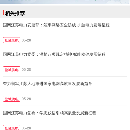
相关推荐
国网江苏电力安监部：筑牢网络安全防线 护航电力发展征程
05-28
盐城供电
国网江苏电力党委：深植八项规定精神 赋能稳健发展征程
05-28
盐城供电
奋力谱写江苏大地推进国家电网高质量发展新篇章
05-28
盐城供电
国网江苏电力党委：学思践悟引领高质量发展新征程
05-28
盐城供电