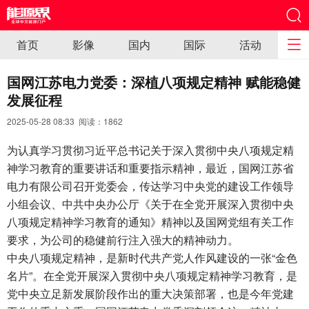
首页
影像
国内
国际
活动
国网江苏电力党委：深植八项规定精神 赋能稳健
发展征程
2025-05-28 08:33 阅读：
1862
为认真学习贯彻习近平总书记关于深入贯彻中央八项规定精
神学习教育的重要讲话和重要指示精神，最近，国网江苏省
电力有限公司召开党委会，传达学习中央党的建设工作领导
小组会议、中共中央办公厅《关于在全党开展深入贯彻中央
八项规定精神学习教育的通知》精神以及国网党组有关工作
要求，为公司的稳健前行注入强大的精神动力。
中央八项规定精神，是新时代共产党人作风建设的一张“金色
名片”。在全党开展深入贯彻中央八项规定精神学习教育，是
党中央立足新发展阶段作出的重大决策部署，也是今年党建