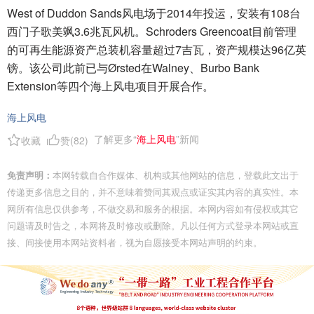
West of Duddon Sands风电场于2014年投运，安装有108台
西门子歌美飒3.6兆瓦风机。Schroders Greencoat目前管理
的可再生能源资产总装机容量超过7吉瓦，资产规模达96亿英
镑。该公司此前已与Ørsted在Walney、Burbo Bank
Extension等四个海上风电项目开展合作。
海上风电
了解更多“
海上风电
”新闻
收藏
赞(
82
)
免责声明：
本网转载自合作媒体、机构或其他网站的信息，登载此文出于
传递更多信息之目的，并不意味着赞同其观点或证实其内容的真实性。本
网所有信息仅供参考，不做交易和服务的根据。本网内容如有侵权或其它
问题请及时告之，本网将及时修改或删除。凡以任何方式登录本网站或直
接、间接使用本网站资料者，视为自愿接受本网站声明的约束。