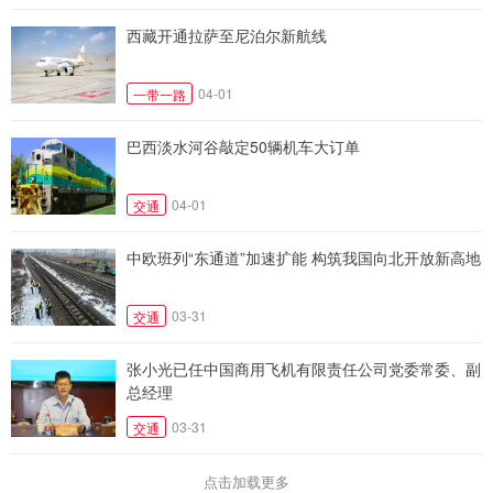
西藏开通拉萨至尼泊尔新航线
04-01
一带一路
巴西淡水河谷敲定50辆机车大订单
04-01
交通
中欧班列“东通道”加速扩能 构筑我国向北开放新高地
03-31
交通
张小光已任中国商用飞机有限责任公司党委常委、副
总经理
03-31
交通
点击加载更多