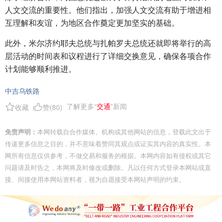
人文交流的重要性。他们指出，加强人文交流有助于增进相
互理解和友谊，为地区合作奠定更加坚实的基础。
此外，米尔济约耶夫总统与扎帕罗夫总统还就即将举行的高
层活动的时间表和议程进行了详细交换意见，确保各项合作
计划能够顺利推进。
中吉乌铁路
了解更多“
交通
”新闻
收藏
赞(
80
)
免责声明：
本网转载自合作媒体、机构或其他网站的信息，登载此文出于
传递更多信息之目的，并不意味着赞同其观点或证实其内容的真实性。本
网所有信息仅供参考，不做交易和服务的根据。本网内容如有侵权或其它
问题请及时告之，本网将及时修改或删除。凡以任何方式登录本网站或直
接、间接使用本网站资料者，视为自愿接受本网站声明的约束。