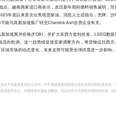
月低点。越南两家进口商表示，农历新年期间燃料销售减弱，导
chemical自2023年底以来首次出售现货柴油。消息人士还指出，壳牌
与其新加坡炼厂转交Chandra Asri合资企业有关。
加坡离岸价格(FOB)，并扩大东西方套利价差。LSEG数据
柴油流向欧洲。这一趋势或促使卖家调整方向，将货物运往西方
了区域市场的动态变化，未来走势可能受全球供需进一步影响
此文出于传递更多信息之目的，并不意味着赞同其观点或证实其内容的真实性。
问题请及时告之，本网将及时修改或删除。凡以任何方式登录本网站或直接、间