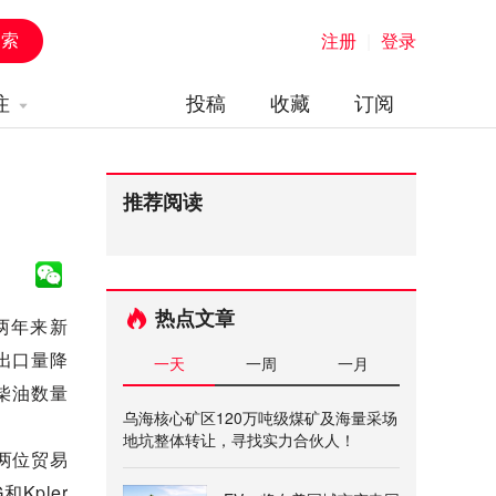
注册
|
登录
注
投稿
收藏
订阅
推荐阅读
热点文章
创两年来新
出口量降
一天
一周
一月
柴油数量
乌海核心矿区120万吨级煤矿及海量采场
地坑整体转让，寻找实力合伙人！
两位贸易
pler