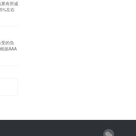
拖累有所减
5%左右
电动化发
21%。汽
承受的负
根据AAA
.276美
居高不