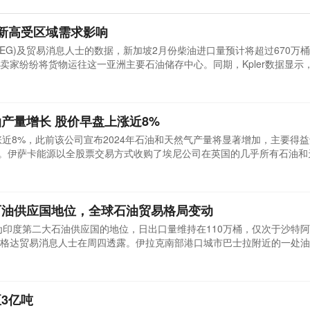
新高受区域需求影响
(LSEG)及贸易消息人士的数据，新加坡2月份柴油进口量预计将超过670万
卖家纷纷将货物运往这一亚洲主要石油储存中心。同期，Kpler数据显示
一年来的最低水平。伦敦证券交易所石油研究高级分析师查尔斯·翁表示：2
指出韩国和台湾的供应增加是主要原因。受此影响，3月份现货市场价差
产量增长 股价早盘上涨近8%
盘上涨近8%，此前该公司宣布2024年石油和天然气产量将显著增加，主要得
国资产。伊萨卡能源以全股票交易方式收购了埃尼公司在英国的几乎所有石油
英镑(约9.5087亿美元)，旨在成为北海最大的独立能源公司之一。截至格
股票上涨7.9%，至141.60便士。伊萨卡首席执行官卢西亚诺·瓦斯克斯(Luc
石油供应国地位，全球石油贸易格局变动
作为印度第二大石油供应国的地位，日出口量维持在110万桶，仅次于沙特
格达贸易消息人士在周四透露。伊拉克南部港口城市巴士拉附近的一处油
ews报道，近期全球石油贸易格局出现了新的变动。在印度政府提前数周通知
，上个月已转而使用非俄罗斯石油，以减少对潜在制裁风险的暴露。尽管
3亿吨