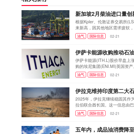
新加坡2月柴油进口量创
根据Kpler、伦敦证券交易所
来新高，因其他地区需求疲软，
油出口量降至约390万桶，为
油气
国际信息
02-21
新加坡的柴油数量确实偏高，他
折价区间。查尔斯·翁...
伊萨卡能源收购推动石油
伊萨卡能源(ITH.L)股价早
购的埃尼集团(ENI.MI)英
产资产，交易价值约为7.54亿
油气
国际信息
02-21
时间09:11，伊萨卡在伦敦上市的
Vasques)表示：...
伊拉克维持印度第二大
2025年，伊拉克继续稳固其
拉伯联合酋长国。这一信息由巴
来源：法新社据Shafaq N
油气
国际信息
02-21
施后，印度炼油厂迅速调整策略
度从其主要石油供应国...
五年内，成品油消费降至