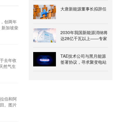
大唐新能源董事长拟辞任
桶，创两年
，新加坡柴
2030年我国新能源消纳将
月份抵达
达28亿千瓦以上——专家
上周跌至
解读《新型电力系统建
设“十五五”规划》
TAE技术公司与黑月能源
益于去年收
签署协议，寻求聚变电站
和天然气生
氦-3燃料供应
林威治标准
iano
阿拉伯和阿
田。图片
美国制裁措
如此，印