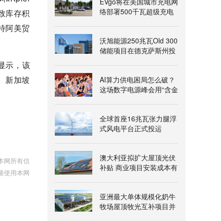
EVgo将在美国城市充电网
络部署500千瓦超级充电
致库存积
桩
、沙特阿美贸
沃旭能源250兆瓦Old 300
储能项目在德克萨斯州投
运
显示，该
。新加坡
AI算力供电困局怎么破？
这场数字电源峰会用“含金
。
量”给出答案
全球首座16兆瓦张力腿浮
式风电平台正式投运
澳大利亚拟扩大屋顶光伏
本网所有信
补贴 商业项目安装成本有
接使用本网
望降两成
亚洲最大单体规模化奶牛
牧场屋顶牧光互补项目并
网发电