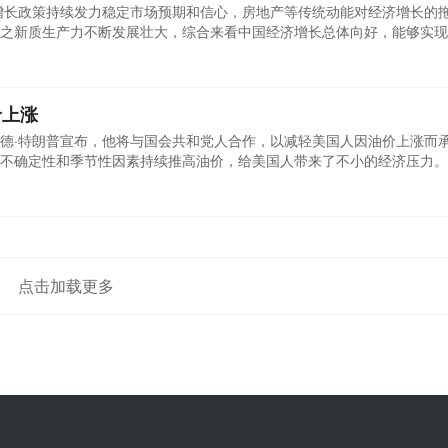
稳增长政策持续发力稳定市场预期和信心，房地产等传统动能对经济增长的
之新质生产力不断发展壮大，综合来看中国经济增长总体向好，能够实现
我国经济保持中速增长，将支撑成品油消费保持一定规模，但交通领域的
030年，成品油消费将降至3.1亿~3.4亿吨，较2024年大幅下降13%~
.
价上涨
唐纳德·特朗普宣布，他将与国会共和党人合作，以减轻美国人因油价上涨而
不确定性和季节性因素持续推高油价，给美国人带来了不小的经济压力。
加仑3.165美元，较一个月前上涨了0.04美元，但仍低于2024年2月的3
低通胀的计划造成了一定影响，而关税威胁和季节性炼油厂维护又使价格