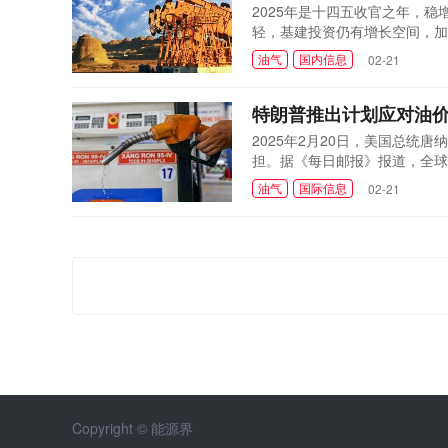
2025年是十四五收官之年，
轻，基建投资仍有增长空间，加
的增长速度。预计十五五时期，
油气
国内信息
02-21
展对油品的替代已是大势所趋。到2
油需求已达峰面对纷繁复杂的国..
特朗普推出计划应对油
2025年2月20日，美国总统
担。据《每日邮报》报道，全球
的数据，周四全国平均汽油价格为每
油气
国际信息
02-21
元。能源成本的上升对特朗普降
下。然而，特朗普看到了希...
Copyright © 能源界