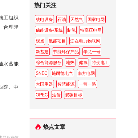
热门关注
施工组织
核电设备
石油
天然气
国家电网
、合理降
储能设备/系统
制氢
特高压电网
观点
氢能项目
泛在电力物联网
新基建
节能环保产品
华龙一号
综合能源服务
地热
储氢
特变电工
抽水蓄能
SNEC
施耐德电气
南方电网
大国重器
智慧能源
一带一路
西院、中
OPEC
油价
双碳目标
热点文章
本网所有信