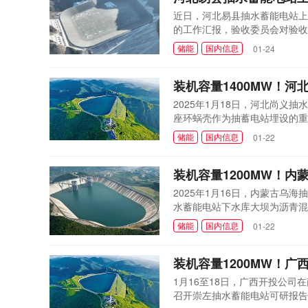
近日，河北易县抽水蓄能电站上
的工作汇报，验收委员会对验收
过，同意上、下水库蓄水。上水
储能
国内信息
01-24
蓄水验收专项活动，针对上、下
检查和报告审...
装机容量1400MW！河
2025年1月18日，河北尚义
座环蜗壳作为抽蓄电站埋设的重
受整个机组及机组段绝大部分混
储能
国内信息
01-22
重量188吨，最大尺寸11.75
据保持组装的高精度，最终验...
装机容量1200MW！
2025年1月16日，内蒙古
水蓄能电站下水库大坝为沥青混凝
坝高40米，坝顶长度91米。
储能
国内信息
01-22
筑碾压过程应用智能碾压技术，
站是蒙西地区建设的第二座抽水..
装机容量1200MW！
1月16至18日，广西开投公
召开崇左抽水蓄能电站可研报告