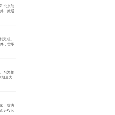
和北京院
并一致通
量检查、
致的现场
顺利完成。
件，需承
蜗壳起吊
，各项数
础。乌海抽
副坝最大
工工艺，填
水蓄能电
专家，成功
西开投公