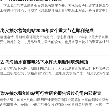
、下水库工程蓄水验收会在河北石家庄召开。蓄水验收会听取了建设单位
工作进行了讨论，形成了《河北易县抽水蓄能电站工程蓄水验收鉴定书》
库易县抽水蓄能电站上、下水库工程开展多次蓄水验收前的安全鉴定、质
水库蓄水工程形象面貌、设计方案、施工质量等各个方面，进行了全面细
北尚义抽水蓄能电站2025年首个重大节点顺利完成
抽水蓄能电站3号机组座环蜗壳吊装完成，标志着项目2025年首个重大节点
要过流部件之一，是吊装尺寸最大的设备，也是水泵水轮机的重要基础部
凝土的重量和蜗壳内的水压力，具有通流、导水作用。尚义抽蓄电站座环
米，高度2.75米。3号机组座环蜗壳焊接完成后，焊缝无损检测合格率100%
内蒙古乌海抽水蓄能电站下水库大坝顺利填筑到顶
乌海抽水蓄能电站下水库大坝顺利填筑到顶，为后续沥青面板施工打下坚实基
土面板堆石坝，坝顶高程1228米，主坝最大坝高71米，坝顶长289米;
自项目开工以来，项目部重安全、抓质量、促进度，精心组织资源，优化施
有效避免漏碾、超碾现象，大幅提高施工质量与填筑效率。据悉，乌海抽
.
广西崇左抽水蓄能电站可行性研究报告通过公司内部审查
司在南宁组织广东省水利电力勘测设计研究院有限公司等抽水蓄能领域资深
内部审查会。会议由中电工程开发投资有限公司执行总经理湛川出席，广