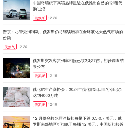
中国奇瑞旗下高端品牌星途在俄推出自己的“以租代
购”业务
12-20
俄罗斯
普京：尽管受到制裁，俄罗斯仍将继续增加在全球液化天然气市场的
份额
12-20
天然气
俄罗斯突发客货列车相撞已致2死27伤，初步调查结
果公布
12-19
俄罗斯
俄化肥生产商协会：2024年俄化肥出口量将创记录
达到4000万吨
12-19
俄罗斯
12 月份乌拉尔原油折扣每桶下跌 0.5-0.7 美元，俄
罗斯南部地区折扣低于每桶 12 美元，中国折扣接近