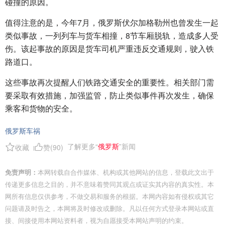
碰撞的原因。
值得注意的是，今年7月，俄罗斯伏尔加格勒州也曾发生一起
类似事故，一列列车与货车相撞，8节车厢脱轨，造成多人受
伤。该起事故的原因是货车司机严重违反交通规则，驶入铁
路道口。
这些事故再次提醒人们铁路交通安全的重要性。相关部门需
要采取有效措施，加强监管，防止类似事件再次发生，确保
乘客和货物的安全。
俄罗斯车祸
了解更多“
俄罗斯
”新闻
收藏
赞(
90
)
免责声明：
本网转载自合作媒体、机构或其他网站的信息，登载此文出于
传递更多信息之目的，并不意味着赞同其观点或证实其内容的真实性。本
网所有信息仅供参考，不做交易和服务的根据。本网内容如有侵权或其它
问题请及时告之，本网将及时修改或删除。凡以任何方式登录本网站或直
接、间接使用本网站资料者，视为自愿接受本网站声明的约束。