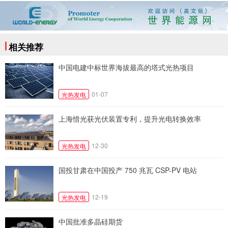
相关推荐
中国电建中标世界海拔最高的塔式光热项目
01-07
光热发电
上海惜光获光伏装置专利，提升光电转换效率
12-30
光热发电
国投甘肃在中国投产 750 兆瓦 CSP-PV 电站
12-19
光热发电
中国批准多晶硅期货