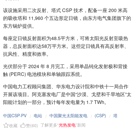
该设施采用二次反射、塔式 CSP 技术，配备一座 200 米高
的吸收塔和 11,960 个五边形定日镜，由东方电气集团旗下的
东方锅炉提供。
每座定日镜反射面积为48.5平方米，可将太阳光反射至吸热
器，总反射面积达58万平方米。这些定日镜具有高反射率、
抗风性、精度和效率。
光伏部分于 2024 年 8 月完工，采用单晶钝化发射极和背接
触 (PERC) 电池模块和单轴跟踪系统。
中国电力工程顾问集团、华东电力设计院和中铁十一局合作
开展该项目。阿克塞发电厂是中国“沙漠、戈壁和干旱地区”太
阳能计划的一部分，预计每年发电量为 1.7 TWh。
中国CSP-PV
电站
中国聚光太阳能发电
(CSP)
塔
/
/
/
/
了解更多“
光热发电
”新闻
收藏
赞(
60
)