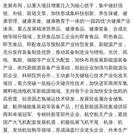
发展布局，以重大项目增量注入为核心抓手，集中做好强
链、补链、延链文章。加快形成集科技创新、养生保健、健
康管理、健康美食、健康教育于一体的“一园四优”大健康产业
体系。重点发展精准营养品、健康食品、健康装备、合成生
物等细分领域，支持食品加工企业向即食食品、即热食品、
即烹食品、即配食品等预制菜产业转型发展。新能源产业，
充分发挥装备制造优势，推动装备制造业与锂电、光伏、风
电、氢能、储能等产业互为配套，加快布局发展新能源装备
产业。依托新能源装备产业基础，鼓励企业加强与新能源头
部企业、科研院所合作，主动参与关键核心技术产业化攻关
项目，着力突破一批核心关键共性技术，加快进军商用车氢
燃料电池电机等新能源领域。支持骨干企业加快安全低耗的
高密度、轻质固态氢储运技术研发，发展轻金属合金储氢
罐、船用储能集装箱等装备产品，打造新能源系统集成供应
商和单项冠军、专精特新零部件企业。航空航天产业，紧抓
国产大飞机配套发展机遇，积极拓展飞机平尾、机身、机
翼、发动机短舱等领域，形成涵盖行业龙头企业、外来生产