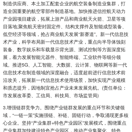
制造供应商、本土加工配套企业的航空装备制造业集群，打
造全国重要的航空零部件制造基地。加快推进信控航天动力
产业园项目建设，拓展上游产品和商业航天火箭、卫星等项
目落地;聚焦航天密封固定件、结构支撑件及智能成型装备、
低空经济等领域，抢占商业航天发展“新赛道”。新一代信息技
术产业，科学布局新一代信息技术产业，重点向半导体蚀刻
装备、数字娱乐和车载显示背光源、测试控制等方面深度拓
展，着力发展智能元器件、智能终端、工业软件等细分领
域。推进5G、人工智能、大数据、云计算、物联网等新一代
信息技术在制造领域的深度融合，适度超前进行信息技术前
沿攻关，拓展新一代信息技术使用场景，加快实现产业规模
和质态提升，因地制宜抢占产业未来发展先机。(责任单位：
市发展改革委、工信局、科技局、市场监管局)
3.增强链群竞争力。围绕产业链群发展的重点环节和关键领
域，“一链一策”实施强链、补链、固链行动，争取涌现更多核
心企业。坚持“产业集群+特色产业园区”发展模式，围绕重点
产业集群加快建设特色产业园区，推动产业集聚化、特色