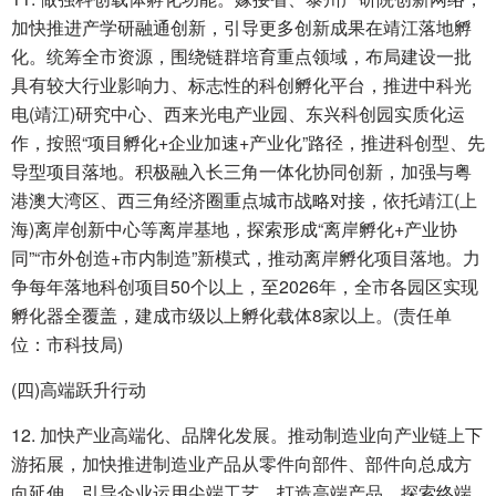
加快推进产学研融通创新，引导更多创新成果在靖江落地孵
化。统筹全市资源，围绕链群培育重点领域，布局建设一批
具有较大行业影响力、标志性的科创孵化平台，推进中科光
电(靖江)研究中心、西来光电产业园、东兴科创园实质化运
作，按照“项目孵化+企业加速+产业化”路径，推进科创型、先
导型项目落地。积极融入长三角一体化协同创新，加强与粤
港澳大湾区、西三角经济圈重点城市战略对接，依托靖江(上
海)离岸创新中心等离岸基地，探索形成“离岸孵化+产业协
同”“市外创造+市内制造”新模式，推动离岸孵化项目落地。力
争每年落地科创项目50个以上，至2026年，全市各园区实现
孵化器全覆盖，建成市级以上孵化载体8家以上。(责任单
位：市科技局)
(四)高端跃升行动
12. 加快产业高端化、品牌化发展。推动制造业向产业链上下
游拓展，加快推进制造业产品从零件向部件、部件向总成方
向延伸，引导企业运用尖端工艺、打造高端产品、探索终端