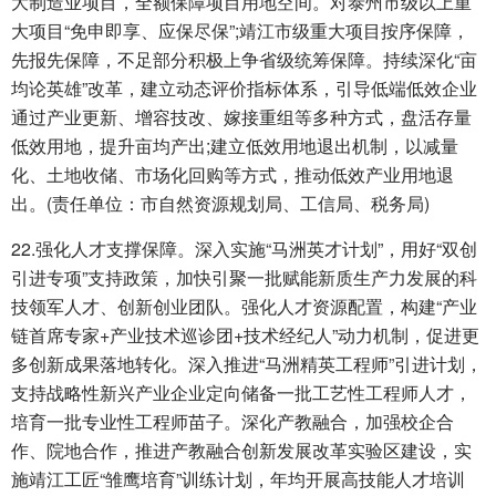
大制造业项目，全额保障项目用地空间。对泰州市级以上重
大项目“免申即享、应保尽保”;靖江市级重大项目按序保障，
先报先保障，不足部分积极上争省级统筹保障。持续深化“亩
均论英雄”改革，建立动态评价指标体系，引导低端低效企业
通过产业更新、增容技改、嫁接重组等多种方式，盘活存量
低效用地，提升亩均产出;建立低效用地退出机制，以减量
化、土地收储、市场化回购等方式，推动低效产业用地退
出。(责任单位：市自然资源规划局、工信局、税务局)
22.强化人才支撑保障。深入实施“马洲英才计划”，用好“双创
引进专项”支持政策，加快引聚一批赋能新质生产力发展的科
技领军人才、创新创业团队。强化人才资源配置，构建“产业
链首席专家+产业技术巡诊团+技术经纪人”动力机制，促进更
多创新成果落地转化。深入推进“马洲精英工程师”引进计划，
支持战略性新兴产业企业定向储备一批工艺性工程师人才，
培育一批专业性工程师苗子。深化产教融合，加强校企合
作、院地合作，推进产教融合创新发展改革实验区建设，实
施靖江工匠“雏鹰培育”训练计划，年均开展高技能人才培训