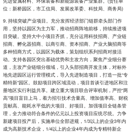
先进金属材料、环保装备和新能源装备产业集群。(责任单
位：新桥园区，市工信局、发展改革委、科技局、商务局)
9. 持续突破产业项目。充分发挥经济部门链群牵头部门作
用，坚持以园区为主力军，推动招商阵地前移，持续推进项
目突破。坚持大中小项目齐抓，充分运用科技招商、产业链
招商、孵化器招商、以商引商、资本招商、产业大脑招商等
多种招商方式，以园区为载体，策划组织系列招商对接活
动。支持各园区突出基础优势和主攻方向，聚焦产业细分赛
道，主攻产业链细分领域，引入头部招商开发主体，对标外
地先进园区运行管理模式，导入先进制造项目，打造一批“专
精特新”园区。鼓励项目跨区域流动，项目首谈引进地区和注
册地区实行利益共享。建立重大项目联合评审机制，严控“两
高”项目盲目上马，着力招引技术含量高、增加值率高、财税
贡献高、能耗水平低的大项目、好项目。加强项目全链条管
理，全力推动符合条件的亿元以上投资项目应统尽统。力争
新建项目投产后，实施单位全部进规，1/3以上的企业3年内
成为高新技术企业，1/4以上的企业4年内成为专精特新企