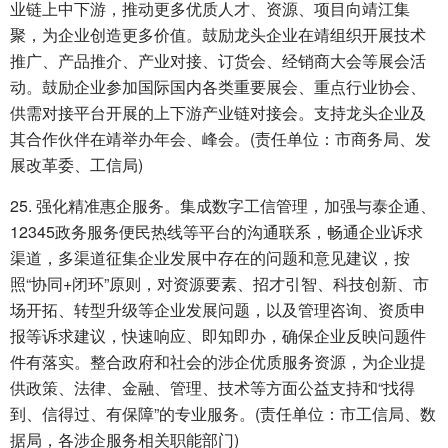
业链上中下游，推动更多优质人才、资源、项目向靖江集
聚，为企业创造更多价值。鼓励龙头企业在靖组织开展技术
推广、产品推介、产业对接、订货会、经销商大会等展会活
动。鼓励企业参加国际国内各类重要展会、重点行业协会、
供需对接平台开展的上下游产业链对接会。支持龙头企业及
其合作伙伴在靖举办年会、峰会。(责任单位：市商务局、发
展改革委、工信局)
25. 强化精准惠企服务。集成数字工信管理，加强与泰企通、
12345政务服务便民热线等平台的沟通联系，畅通企业诉求
渠道，多渠道征集企业发展中存在的问题和意见建议，按
照“协同+闭环”原则，对资源要素、招才引智、科技创新、市
场开拓、转型升级等企业发展问题，以及管理咨询、资质申
报等诉求建议，快速响应、即知即办，确保企业反映问题件
件有落实。整合政府和社会的涉企优质服务资源，为企业提
供政策、法律、金融、管理、技术等方面公益支持和“找得
到、信得过、有保障”的专业服务。(责任单位：市工信局、数
据局，各涉企服务相关职能部门)