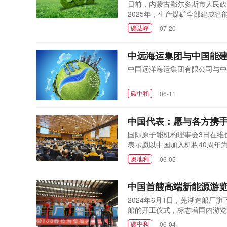
日前，内蒙古鄂尔多斯市人民政
2025年，生产煤矿全部建成
比重达到16%，单位地区生产总
碳达峰
07-20
废综合利用率达到57%，战略性
矿山全部达到绿色矿山标准，可再
中远海运集团与中国能
中国远洋海运集团有限公司与中
碳中和
06-11
中国代表：愿与各方携手
国际原子能机构理事会3日在维
表示愿以中国加入机构40周年
奥地利
06-05
中国首艘高端新能源游
2024年6月1日，芜湖造船厂
船的开工仪式，标志着国内游览
碳中和
06-04