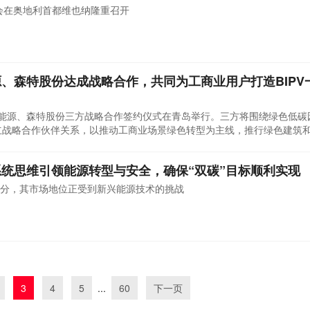
会在奥地利首都维也纳隆重召开
、森特股份达成战略合作，共同为工商业用户打造BIPV
新能源、森特股份三方战略合作签约仪式在青岛举行。三方将围绕绿色低碳
建立战略合作伙伴关系，以推动工商业场景绿色转型为主线，推行绿色建筑
、降能耗，进一步推动双碳目标落地。
统思维引领能源转型与安全，确保“双碳”目标顺利实现
分，其市场地位正受到新兴能源技术的挑战
3
4
5
...
60
下一页