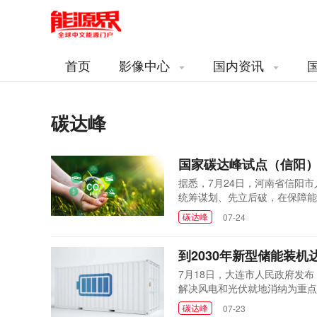
首页
影像中心
国内资讯
碳达峰
国家碳达峰试点（信阳
据悉，7月24日，河南省信阳
统筹谋划、先立后破，在保障能
能源，推进能源绿色低碳转型。
碳达峰
07-24
新格局。选择平桥区、浉河区负
互动，为大规模分布式电源、微..
到2030年新型储能装机
7月18日，大连市人民政府发
解决风电和光伏就地消纳为重点
能系统。到2030年，抽水蓄能
碳达峰
07-23
水蓄能，2030年前，建成庄