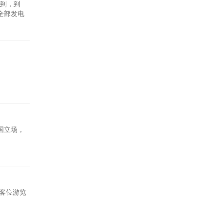
到，到
全部发电
一般工业固
的大中型
国立场，
0客位游览