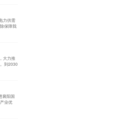
电力供需
除保障我
需新建、
满的煤电
，大力推
到2030
为重点，建
风电项目。
进襄阳国
产业优
信息、新
汽车、纺