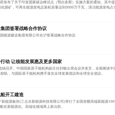
府发布了关于印发国家碳达峰试点（鄂尔多斯）实施方案的通知。其中提
智能化煤矿，可再生能源发电总装机容量达到3000万千瓦，清洁能源发电占
值能源消耗下降16.5%，单位地区生产总值二氧化碳排放下降17.5%，
新兴产业总产值占规上工业总产值比重达到6.6%。到2030年，持证在产
生能源...
建集团签署战略合作协议
国能源建设集团有限公司在沪签署战略合作协议
行动 让核能发展惠及更多国家
也纳召开。中国国家原子能机构副主任刘敬出席会议并发言，全面阐述中
为契机，与国际原子能机构携手落实全球发展倡议和全球安全倡议。
览船开工建造
旗下新能源板块(三点水新能源科技有限公司)举行了全国首艘高端新能源10
船在新能源化、高端化领域再上新台阶。