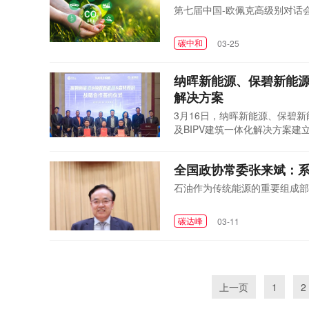
第七届中国-欧佩克高级别对话
碳中和
03-25
纳晖新能源、保碧新能源
解决方案
3月16日，纳晖新能源、保碧
及BIPV建筑一体化解决方案
建筑，助力建筑行业高效降碳排
建筑节能
03-19
全国政协常委张来斌：系
石油作为传统能源的重要组成部
碳达峰
03-11
上一页
1
2