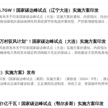
.
 6.7GW！国家碳达峰试点（辽宁大连）实施方案印发
府发布关于印发国家碳达峰试点（大连）实施方案的通知。内容指出，结合
推动煤电向基础保障性和系统调节性电源并重转型。严控新增煤电项目，
电联产项目外，不再新建单纯以发电为目的的煤电项目，根据国家政策确
先进水平。淘汰关停落后煤电机组，全面梳理符合淘汰关停条件和服役期
乡万村驭风计划”！国家碳达峰试点（大连）实施方案印发
人民政府发布关于印发国家碳达峰试点（大连）实施方案的通知。内容指出
确保电力系统安全稳定和消纳能力充足的基础上，加快建设大型风电基地。
0万千瓦以上。积极推进陆上风电，2025年前，以瓦房店、普兰店等区域
智慧风电工程；2030年前，根据全省电力消纳形势，谋划建设新一批陆上
以庄河...
阳）实施方案》发布
日印发《国家碳达峰试点（襄阳）实施方案》（襄政发〔2024〕5号），推
达峰试点城市建设机遇，立足襄阳先进制造、传统工业、资源循环利用等
打造工业强市，建设数化襄阳。大力推进先进制造业基地建设，推动电子
、新能源新材料等战略性新兴产业高质量发展，推动建材、化工、冶金、
...
达到1亿千瓦！国家碳达峰试点（鄂尔多斯）实施方案印发