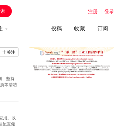
注册
|
登录
注
投稿
收藏
订阅
关注
到，坚持
质等清洁
体化发展
荷端协调
应用。以
理配置储
大力发展抽
英那抽水蓄