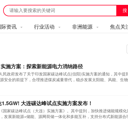
国际资讯
行业活动
非洲能源
焦点关
）实施方案：探索新能源电力消纳路径
市人民政府发布了关于印发国家碳达峰试点(信阳)实施方案的通知，其中提
源安全的前提下，合理推进煤炭减量替代，稳步发展太阳能、风能、生物
推动新型电力系统建设，借力数字化技术强化负荷管理，打造源网荷储一
荷较大工业园区，探索新能源电力消纳路径，深挖各类可调节资源，推动
.
达1.5GW! 大连碳达峰试点实施方案发布！
布《国家碳达峰试点（大连）实施方案》。其中提到，加快推进储能规模化
，发展新能源+储能、源网荷储一体化和多能互补，支持分布式新能源合
电站装机容量达到100万千瓦，新型储能装机规模达到150万千瓦以上。
河抽水蓄能电站项目，争取庄河城山抽水蓄能纳入国家重点实施项目，庄河