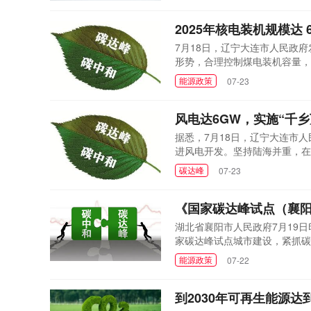
能等项目纳入国家规划。积极发..
2025年核电装机规模达
7月18日，辽宁大连市人民政
形势，合理控制煤电装机容量，
市重大项目和重大民生供热的热
能源政策
07-23
改建的机组煤耗标准要达到国际
机组，对符合淘汰范围规...
风电达6GW，实施“千
据悉，7月18日，辽宁大连市
进风电开发。坚持陆海并重，在
年，全市风电装机容量达到60
碳达峰
07-23
成配建储能的140万千瓦陆上
有序推进海上风电，2025年前，
《国家碳达峰试点（襄
湖北省襄阳市人民政府7月19
家碳达峰试点城市建设，紧抓碳
势，以科技创新引领产业创新，
能源政策
07-22
能源及智能网联汽车、高端装备
织等传统产业绿色转型升级，推动
到2030年可再生能源