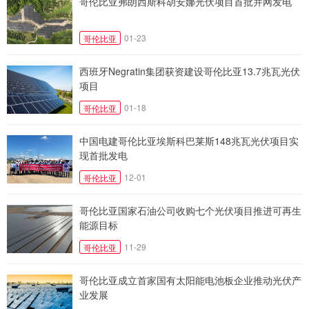
哥伦比亚弗朗西斯科胡安娜光伏项目首批并网发电
01-23
哥伦比亚
西班牙Negratin集团获资建设哥伦比亚13.7兆瓦光伏
项目
01-18
哥伦比亚
中国电建哥伦比亚埃斯科巴莱斯148兆瓦光伏项目实
现首批发电
12-01
哥伦比亚
哥伦比亚国家石油公司收购七个光伏项目推进可再生
能源目标
11-29
哥伦比亚
哥伦比亚成立首家国有太阳能电池板企业推动光伏产
业发展