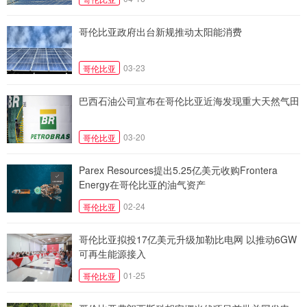
哥伦比亚政府出台新规推动太阳能消费
03-23
哥伦比亚
巴西石油公司宣布在哥伦比亚近海发现重大天然气田
03-20
哥伦比亚
Parex Resources提出5.25亿美元收购Frontera
Energy在哥伦比亚的油气资产
02-24
哥伦比亚
哥伦比亚拟投17亿美元升级加勒比电网 以推动6GW
可再生能源接入
01-25
哥伦比亚