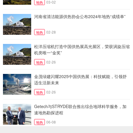
03-02
地热
河南省清洁能源供热协会公布2024年地热“成绩单”
02-28
地热
松洋压缩机打造中国供热展高光展区，荣获涡旋压缩
机类唯一“金奖”
02-26
地热
金茂绿建闪耀2025中国供热展：科技赋能，引领舒
适生活新未来
02-26
地热
Getech与STRYDE联合推出综合地球科学服务，加
速地热勘探进程
06-08
地热