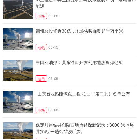
能源
03-28
地热
德州总投资近30亿，地热供暖面积超千万平米
03-15
地热
中国石油报：冀东油田开发利用地热资源纪实
03-09
油田
“山东省地热能试点工程”项目（第二批）名单公布
03-08
地热
保定顺昌钻井创陕西地热钻探新记录：3006 米地热
井实现"一趟钻"高效完钻