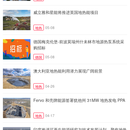
威立雅和星能将推进英国地热能项目
05-08
地热
德国梅克伦堡-前波莫瑞州什未林市地源热泵系统采
购招标
05-08
德国
澳大利亚地热能利用潜力展现广阔前景
04-26
地热
Fervo 和壳牌能源签署犹他州 31MW 地热发电 PPA
04-17
地热
印度推进可再生能源研究与技术发展计划，聚焦地热