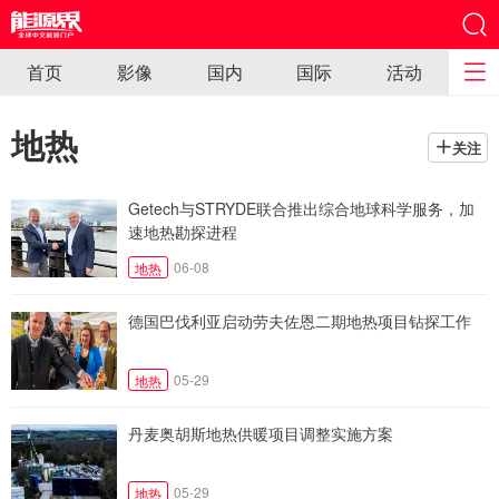
首页
影像
国内
国际
活动
地热
关注
Getech与STRYDE联合推出综合地球科学服务，加
速地热勘探进程
06-08
地热
德国巴伐利亚启动劳夫佐恩二期地热项目钻探工作
05-29
地热
丹麦奥胡斯地热供暖项目调整实施方案
05-29
地热